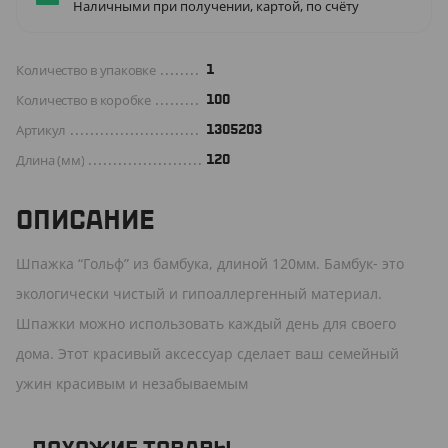
Наличными при получении, картой, по счёту
Количество в упаковке
1
Количество в коробке
100
Артикул
1305203
Длина (мм)
120
ОПИСАНИЕ
Шпажка “Гольф” из бамбука, длиной 120мм. Бамбук- это
экологически чистый и гипоаллергенный материал.
Шпажки можно использовать каждый день для своего
дома. Этот красивый аксессуар сделает ваш семейный
ужин красивым и незабываемым