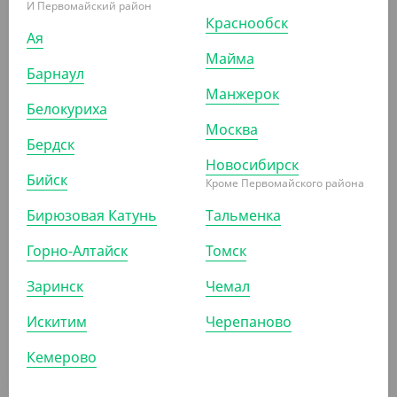
И Первомайский район
Краснообск
Ая
Майма
Барнаул
203.37 ₽
Манжерок
(203.37 ₽/ШТ)
Белокуриха
Пика пластиковая "Меч", в пачке 500 шт., VERDE VITA
Москва
Бердск
Новосибирск
ШТ
УП
КОР (60)
Бийск
Кроме Первомайского района
Бирюзовая Катунь
Тальменка
АРТ. 1304566
Горно-Алтайск
Томск
Заринск
Чемал
Искитим
Черепаново
Кемерово
136.12 ₽