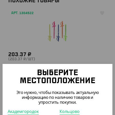
ПОХОЖИЕ ТОВАРЫ
АРТ. 1304522
203.37 ₽
(203.37 ₽/ШТ)
Пика пластиковая "Меч", в пакете 500 шт., VERDE VITA
ВЫБЕРИТЕ
ШТ
УП
КОР (100)
МЕСТОПОЛОЖЕНИЕ
Это нужно, чтобы показывать актуальную
информацию по наличию товаров и
АРТ. 1304533
упростить покупки.
Академгородок
Кольцово