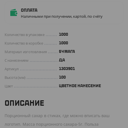
Оплата
Наличными при получении, картой, по счёту
Количество в упаковке
1000
Количество в коробке
1000
Материал изготовления
БУМАГА
С нанесением
Да
Артикул
1303901
Высота (мм)
100
Цвет
ЦВЕТНОЕ НАНЕСЕНИЕ
ОПИСАНИЕ
Порционный сахар в стиках, где можно вписать ваш
логотип. Масса порционного сахара-5г. Польза