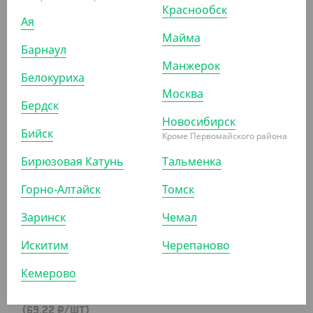
Краснообск
Ая
Майма
Барнаул
16.94 ₽
Манжерок
Белокуриха
(16.94 ₽/ШТ)
Москва
Салфетки НЕГА 75 л./1сл. , синие
Бердск
Новосибирск
ШТ
КОР (60)
Бийск
Кроме Первомайского района
Бирюзовая Катунь
Тальменка
АРТ. 31034
Горно-Алтайск
Томск
Заринск
Чемал
Искитим
Черепаново
Кемерово
69.22 ₽
(69.22 ₽/ШТ)