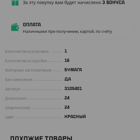
За эту покупку вам будет начислено
3
бонуса
Оплата
Наличными при получении, картой, по счёту
Количество в упаковке
1
Количество в коробке
16
Материал изготовления
БУМАГА
Без нанесения
ДА
Артикул
3105401
Длина (мм)
24
Ширина (мм)
24
Цвет
КРАСНЫЙ
ПОХОЖИЕ ТОВАРЫ