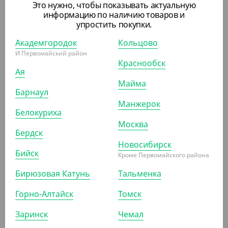
Это нужно, чтобы показывать актуальную
Салфетка с ажурным краем, 250шт./уп., 24 см.
информацию по наличию товаров и
упростить покупки.
ШТ
УП
КОР (8)
Академгородок
Кольцово
И Первомайский район
Краснообск
Ая
АРТ. 3525001
Майма
Барнаул
Манжерок
Белокуриха
Москва
Бердск
Новосибирск
Бийск
Кроме Первомайского района
146.38 ₽
(146.38 ₽/ШТ)
Бирюзовая Катунь
Тальменка
Салфетка с ажурным краем, 250шт./уп., DECO, 14 см.
Горно-Алтайск
Томск
ШТ
УП
КОР (8)
Заринск
Чемал