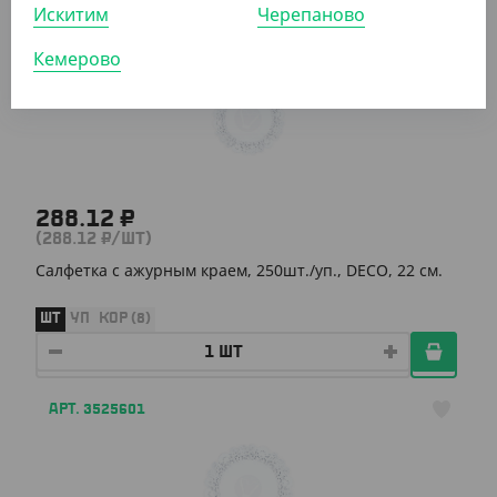
Искитим
Черепаново
АРТ. 3525202
Кемерово
288.12 ₽
(288.12 ₽/ШТ)
Салфетка с ажурным краем, 250шт./уп., DECO, 22 см.
ШТ
УП
КОР (8)
АРТ. 3525601