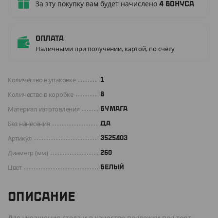
За эту покупку вам будет начислено
4
бонуса
Оплата
Наличными при получении, картой, по счёту
Количество в упаковке
1
Количество в коробке
8
Материал изготовления
БУМАГА
Без нанесения
ДА
Артикул
3525403
Диаметр (мм)
260
Цвет
БЕЛЫЙ
ОПИСАНИЕ
Для украшения стола и в качестве подложки под торт