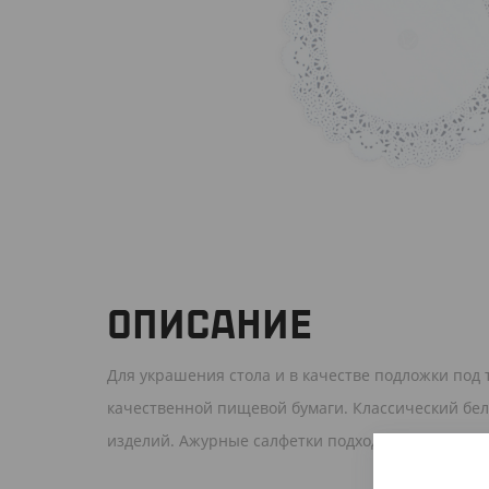
ОПИСАНИЕ
Для украшения стола и в качестве подложки под
качественной пищевой бумаги. Классический бел
изделий. Ажурные салфетки подходят для профе