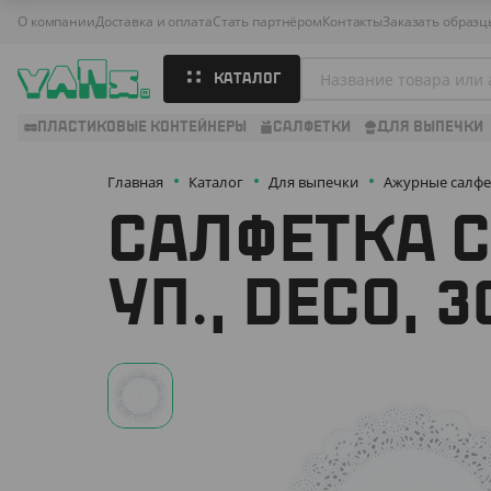
О компании
Доставка и оплата
Стать партнёром
Контакты
Заказать образц
КАТАЛОГ
ПЛАСТИКОВЫЕ КОНТЕЙНЕРЫ
САЛФЕТКИ
ДЛЯ ВЫПЕЧКИ
Главная
Каталог
Для выпечки
Ажурные салфе
САЛФЕТКА С
УП., DECO, 3