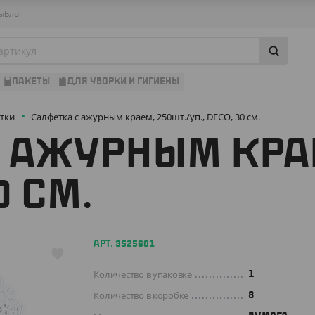
ы
Блог
ПАКЕТЫ
ДЛЯ УБОРКИ И ГИГИЕНЫ
тки
Салфетка с ажурным краем, 250шт./уп., DECO, 30 см.
 АЖУРНЫМ КРАЕ
0 СМ.
АРТ. 3525601
Количество в упаковке
1
Количество в коробке
8