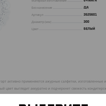
Материал изготовления
БУМАГА
Без нанесения
ДА
Артикул
3525601
Диаметр (мм)
300
Цвет
БЕЛЫЙ
 торт активно применяются ажурные салфетки, изготовленные 
ый цвет выглядит аккуратно и подчеркнет свежесть кондитерс
ссионального применения.