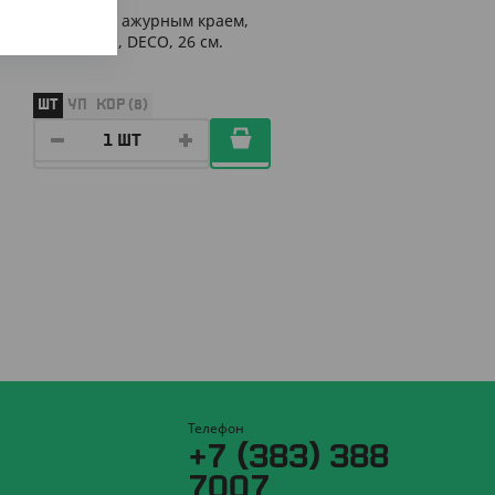
Салфетка с ажурным краем,
250шт./уп.., DECO, 26 см.
ШТ
УП
КОР (8)
Телефон
+7 (383) 388
7007