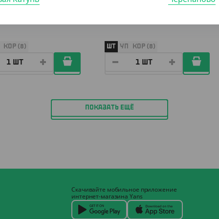
ка с ажурным краем,
Салфетка с ажурным краем,
уп., DECO, 14 см.
250шт./уп., DECO, 22 см.
КОР (8)
ШТ
УП
КОР (8)
ПОКАЗАТЬ ЕЩЁ
Скачивайте мобильное приложение
интернет-магазина Yans