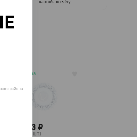
картой, по счёту
ИЕ
о
АРТ. 3525403
к
кого района
367.43 ₽
(367.43 ₽/ШТ)