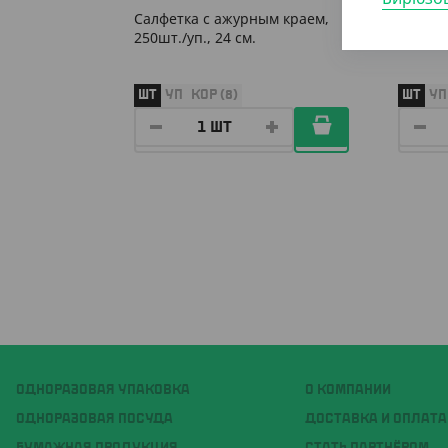
Салфетка с ажурным краем,
Салфет
250шт./уп., 24 см.
250шт./
ШТ
УП
КОР (8)
ШТ
УП
ОДНОРАЗОВАЯ УПАКОВКА
О КОМПАНИИ
ОДНОРАЗОВАЯ ПОСУДА
ДОСТАВКА И ОПЛАТА
БУМАЖНАЯ ПРОДУКЦИЯ
СТАТЬ ПАРТНЁРОМ