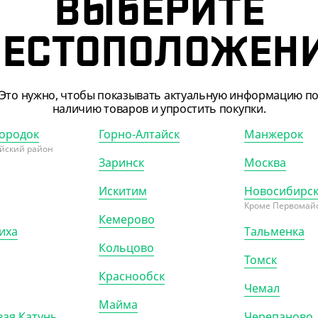
ВЫБЕРИТЕ
ЕСТОПОЛОЖЕН
Это нужно, чтобы показывать актуальную информацию п
наличию товаров и упростить покупки.
ородок
Горно-Алтайск
Манжерок
йский район
Заринск
Москва
525001
АРТ. 3525202
Искитим
Новосибирс
Кроме Первомайс
Кемерово
иха
Тальменка
Кольцово
Томск
Краснообск
Чемал
.38 ₽
288.12 ₽
Майма
8 ₽/ШТ)
(288.12 ₽/ШТ)
ая Катунь
Черепаново