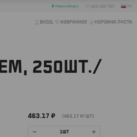
Новосибирск
RU
+7 (383) 388 7007
ВХОД
ИЗБРАННОЕ
КОРЗИНА ПУСТА
М, 250ШТ./
463.17
₽
(463.17
₽
/ШТ)