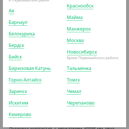
И Первомайский район
Краснообск
Ая
222 ₽
Майма
(2.22 ₽/ШТ)
Барнаул
Подложка золотистая, с держателем, 130*40 мм,
Манжерок
прямоугольник, 0,8 мм
Белокуриха
Москва
Бердск
КОР (100)
УП (100)
Новосибирск
Бийск
Кроме Первомайского района
Бирюзовая Катунь
Тальменка
АРТ. 35016
Горно-Алтайск
Томск
Заринск
Чемал
Искитим
Черепаново
Кемерово
222 ₽
(2.22 ₽/ШТ)
Подложка золотистая, с держателем, 60*95 мм, овал,