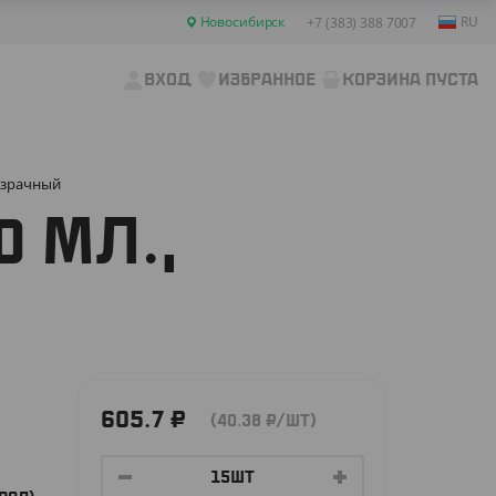
Новосибирск
RU
+7 (383) 388 7007
ВХОД
ИЗБРАННОЕ
КОРЗИНА ПУСТА
розрачный
 МЛ.,
605.7
₽
(40.38
₽
/ШТ)