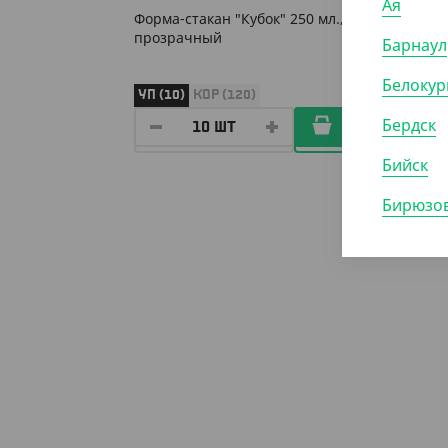
Ая
Форма-стакан "Кубок" 250 мл.,
Форма-
прозрачный
прозр
Барнаул
Белокур
УП (10)
КОР (120)
УП (15
Бердск
Бийск
Бирюзов