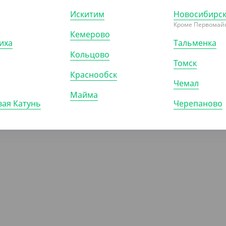
чашка "Грааль" 100 мл.,
Рюмка Кристалл, 50 мл
Искитим
Новосибирс
ачная
Кроме Первомайс
Кемерово
иха
Тальменка
)
КОР (360)
УП (20)
Кольцово
Томск
Краснообск
Чемал
Майма
ая Катунь
Черепаново
ПОКАЗАТЬ ЕЩЁ