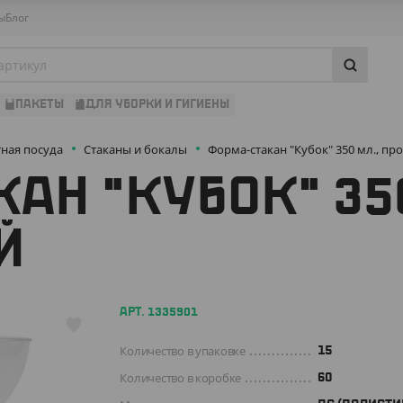
ы
Блог
ПАКЕТЫ
ДЛЯ УБОРКИ И ГИГИЕНЫ
ная посуда
Стаканы и бокалы
Форма-стакан "Кубок" 350 мл., п
АН "КУБОК" 350
Й
АРТ. 1335901
Количество в упаковке
15
Количество в коробке
60