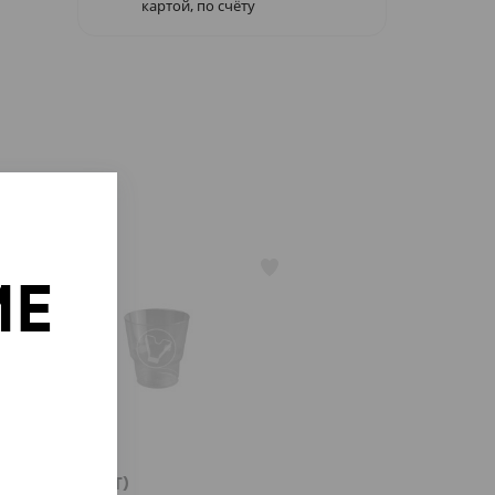
картой, по счёту
АРТ. 13303
ИЕ
о
309 ₽
(6.18 ₽/ШТ)