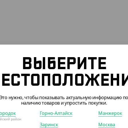
ВЫБЕРИТЕ
336001
АРТ. 13301
ЕСТОПОЛОЖЕН
Это нужно, чтобы показывать актуальную информацию п
наличию товаров и упростить покупки.
ородок
Горно-Алтайск
Манжерок
.90 ₽
73.40 ₽
йский район
Заринск
Москва
 ₽/ШТ)
(3.67 ₽/ШТ)