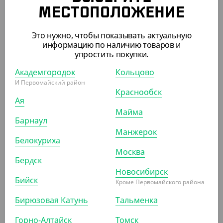
Крышка d-90 с клапаном, Темно - зеленая с
МЕСТОПОЛОЖЕНИЕ
питейником, матовая, ПП Новинка
Это нужно, чтобы показывать актуальную
УП (50)
КОР (100)
информацию по наличию товаров и
упростить покупки.
Академгородок
Кольцово
АРТ. 12027051
И Первомайский район
Краснообск
Ая
Майма
Барнаул
Манжерок
Белокуриха
Москва
115.50 ₽
Бердск
(2.31 ₽/ШТ)
Новосибирск
Бийск
Крышка с питейником 90мм белая матовая
Кроме Первомайского района
Бирюзовая Катунь
Тальменка
УП (50)
Горно-Алтайск
Томск