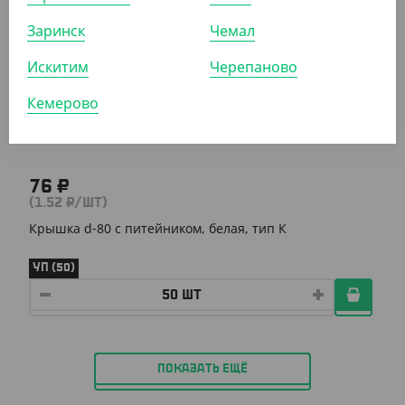
Заринск
Чемал
АРТ. 1202524
Искитим
Черепаново
Кемерово
76 ₽
(1.52 ₽/ШТ)
Крышка d-80 с питейником, белая, тип К
УП (50)
ПОКАЗАТЬ ЕЩЁ