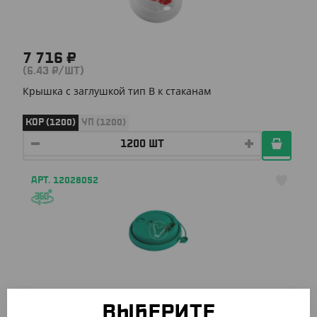
7 716 ₽
(6.43 ₽/ШТ)
Крышка с заглушкой тип B к стаканам
КОР (1200)
УП (1200)
АРТ. 12028052
115.50 ₽
(2.31 ₽/ШТ)
ВЫБЕРИТЕ