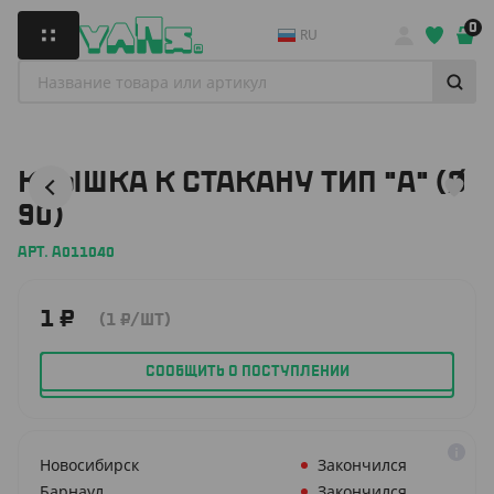
0
RU
КРЫШКА К СТАКАНУ ТИП "А" (Ø
90)
АРТ. A011040
1
₽
(1
₽
/ШТ)
СООБЩИТЬ О ПОСТУПЛЕНИИ
Новосибирск
Закончился
Барнаул
Закончился