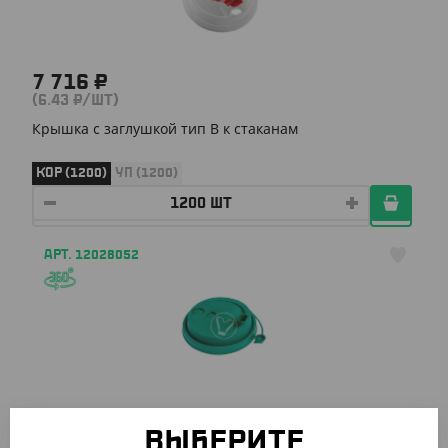
7 716 ₽
(6.43 ₽/ШТ)
Крышка с заглушкой тип B к стаканам
КОР (1200)
УП (1200)
АРТ. 12028052
115.50 ₽
(2.31 ₽/ШТ)
ВЫБЕРИТЕ