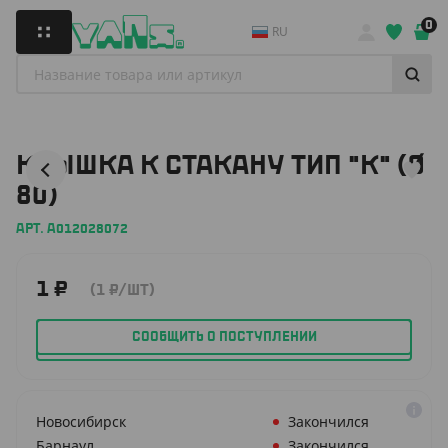
0
RU
КРЫШКА К СТАКАНУ ТИП "К" (Ø
80)
АРТ. A012028072
1
₽
(1
₽
/ШТ)
СООБЩИТЬ О ПОСТУПЛЕНИИ
Новосибирск
Закончился
Барнаул
Закончился