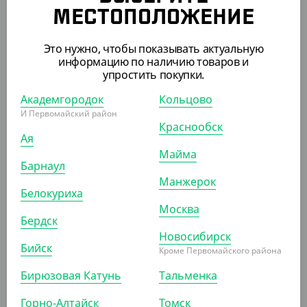
Крышка d-90 с клапаном, Темно - зеленая с
МЕСТОПОЛОЖЕНИЕ
питейником, матовая, ПП Новинка
Это нужно, чтобы показывать актуальную
УП (50)
КОР (100)
информацию по наличию товаров и
упростить покупки.
Академгородок
Кольцово
АРТ. 12027051
И Первомайский район
Краснообск
Ая
Майма
Барнаул
Манжерок
Белокуриха
Москва
115.50 ₽
Бердск
(2.31 ₽/ШТ)
Новосибирск
Бийск
Крышка с питейником 90мм белая матовая
Кроме Первомайского района
Бирюзовая Катунь
Тальменка
УП (50)
КОР (1000)
Горно-Алтайск
Томск