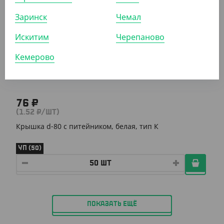
Заринск
Чемал
АРТ. 1202524
Искитим
Черепаново
Кемерово
76 ₽
(1.52 ₽/ШТ)
Крышка d-80 с питейником, белая, тип К
УП (50)
ПОКАЗАТЬ ЕЩЁ