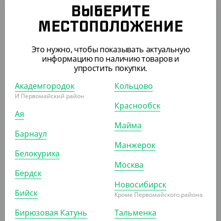
(4 ₽/ШТ)
ВЫБЕРИТЕ
Набор "ПРЕМИУМ" 2/1, прозрачный (вилка, салфетка
МЕСТОПОЛОЖЕНИЕ
белая)
Это нужно, чтобы показывать актуальную
КОР (400)
УП (400)
информацию по наличию товаров и
упростить покупки.
Академгородок
Кольцово
АРТ. 13000181
И Первомайский район
Краснообск
Ая
Майма
Барнаул
Манжерок
Белокуриха
Москва
2 000 ₽
Бердск
(4 ₽/ШТ)
Новосибирск
Набор "ПРЕМИУМ" 2/1, черный (ложка, салфетка
Бийск
Кроме Первомайского района
белая)
Бирюзовая Катунь
Тальменка