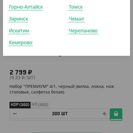
КОР (500)
УП (500)
Горно-Алтайск
Томск
Заринск
Чемал
АРТ. 130002
Искитим
Черепаново
Кемерово
2 799 ₽
(9.33 ₽/ШТ)
Набор "ПРЕМИУМ" 4/1, черный (вилка, ложка, нож
столовые, салфетка белая)
КОР (300)
УП (300)