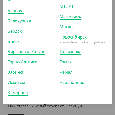
Ая
Майма
92 ₽
Барнаул
(1.84 ₽/ШТ)
Манжерок
Нож столовый БЕЛЫЙ ПРЕМИУМ, ПП
Белокуриха
Москва
Бердск
УП (50)
КОР (1000)
Новосибирск
Бийск
Кроме Первомайского района
Бирюзовая Катунь
Тальменка
АРТ. 1300404
Горно-Алтайск
Томск
Заринск
Чемал
Искитим
Черепаново
Кемерово
83 ₽
(0.83 ₽/ШТ)
Нож столовый Белый "компакт" Премиум