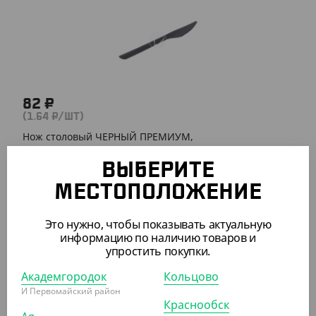
82 ₽
(1.64 ₽/ШТ)
Нож столовый ЧЕРНЫЙ ПРЕМИУМ,
ВЫБЕРИТЕ
УП (50)
КОР (1000)
МЕСТОПОЛОЖЕНИЕ
Это нужно, чтобы показывать актуальную
АРТ. 1301809
информацию по наличию товаров и
упростить покупки.
Академгородок
Кольцово
И Первомайский район
Краснообск