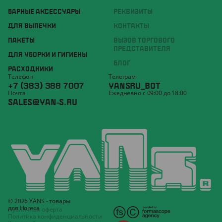
БАРНЫЕ АКСЕССУАРЫ
РЕКВИЗИТЫ
ДЛЯ ВЫПЕЧКИ
КОНТАКТЫ
ПАКЕТЫ
ВЫЗОВ ТОРГОВОГО
ПРЕДСТАВИТЕЛЯ
ДЛЯ УБОРКИ И ГИГИЕНЫ
БЛОГ
РАСХОДНИКИ
Телефон
Телеграм
+7 (383) 388 7007
YANSRU_BOT
Почта
Ежедневно с 09:00 до 18:00
SALES@YAN-S.RU
© 2026 YANS - товары
для Horeca
Публичная оферта
Политика конфиденциальности