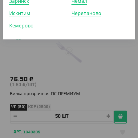
Заринск
Чемал
УП (50)
КОР (1000)
Искитим
Черепаново
Кемерово
АРТ. 1301914
76.50 ₽
(1.53 ₽/ШТ)
Вилка прозрачная ПС ПРЕМИУМ
УП (50)
КОР (2500)
АРТ. 1340305