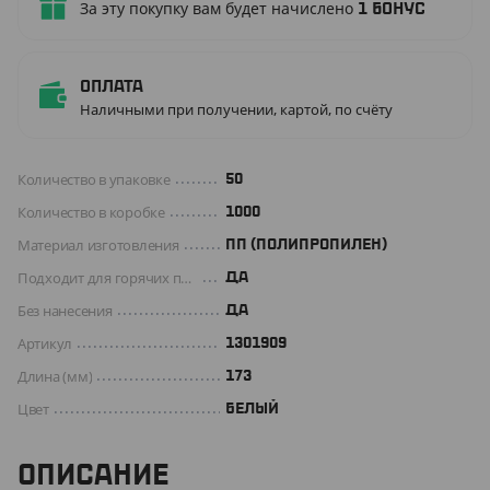
За эту покупку вам будет начислено
1
бонус
Оплата
Наличными при получении, картой, по счёту
Количество в упаковке
50
Количество в коробке
1000
Материал изготовления
ПП (ПОЛИПРОПИЛЕН)
Подходит для горячих продуктов
ДА
Без нанесения
ДА
Артикул
1301909
Длина (мм)
173
Цвет
БЕЛЫЙ
ОПИСАНИЕ