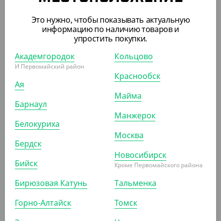
71 ₽
Это нужно, чтобы показывать актуальную
информацию по наличию товаров и
(0.71 ₽/ШТ)
упростить покупки.
Вилка столовая Белая "компакт" Премиум
Академгородок
Кольцово
УП (100)
КОР (2000)
И Первомайский район
Краснообск
Ая
Майма
Барнаул
АРТ. 1301908
Манжерок
Белокуриха
Москва
Бердск
Новосибирск
Бийск
Кроме Первомайского района
Бирюзовая Катунь
Тальменка
82 ₽
(1.64 ₽/ШТ)
Горно-Алтайск
Томск
Вилка столовая ЧЕРНАЯ ПРЕМИУМ