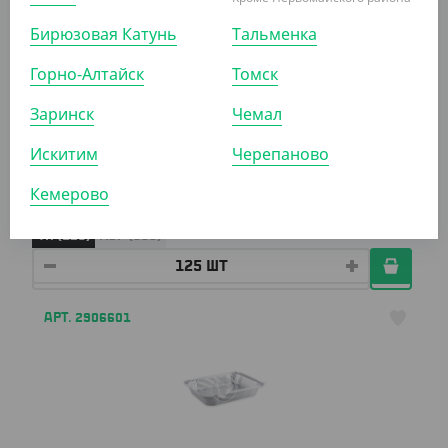
Бирюзовая Катунь
Тальменка
Горно-Алтайск
Томск
Заринск
Чемал
2 042.50 ₽
(16.34 ₽/ШТ)
Искитим
Черепаново
Алюм. контейнер круглый Lamina Y234, 232*45 / 1500
мл
Кемерово
УП (125)
КОР (500)
АРТ. 2906601