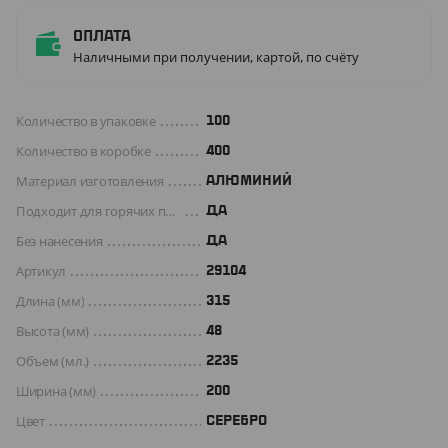
Оплата
Наличными при получении, картой, по счёту
Количество в упаковке
100
Количество в коробке
400
Материал изготовления
АЛЮМИНИЙ
Подходит для горячих продуктов
ДА
Без нанесения
ДА
Артикул
29104
Длина (мм)
315
Высота (мм)
48
Объем (мл.)
2235
Ширина (мм)
200
Цвет
СЕРЕБРО