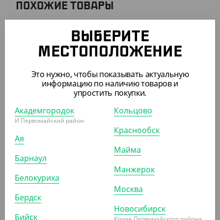
ПОХОЖИЕ ТОВАРЫ
АРТ. 2908404
ВЫБЕРИТЕ
МЕСТОПОЛОЖЕНИЕ
Это нужно, чтобы показывать актуальную
информацию по наличию товаров и
упростить покупки.
5 129 ₽
Академгородок
Кольцово
(51.29 ₽/ШТ)
И Первомайский район
Краснообск
Алюм. контейнер Lamina С320-D, 328*260*100 мм.
Ая
5200 мл.
Майма
Барнаул
КОР (100)
УП (100)
Манжерок
Белокуриха
Москва
Бердск
АРТ. 2909401
Новосибирск
Бийск
Кроме Первомайского района