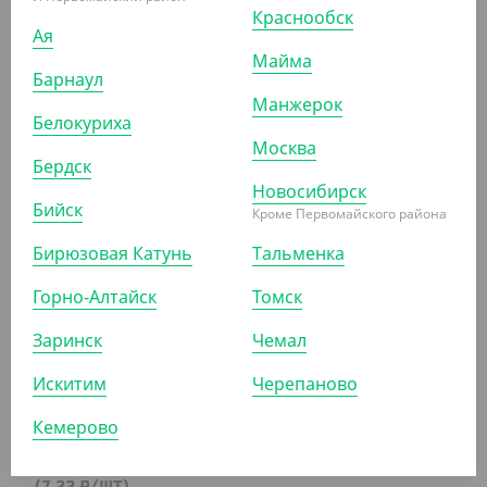
Краснообск
Ая
Майма
Барнаул
2 042.50 ₽
Манжерок
(16.34 ₽/ШТ)
Белокуриха
Алюм. контейнер круглый Lamina Y234, 232*45 / 1500
Москва
мл
Бердск
Новосибирск
УП (125)
КОР (500)
Бийск
Кроме Первомайского района
Бирюзовая Катунь
Тальменка
Горно-Алтайск
Томск
АРТ. 2906601
Заринск
Чемал
Искитим
Черепаново
Кемерово
902.50 ₽