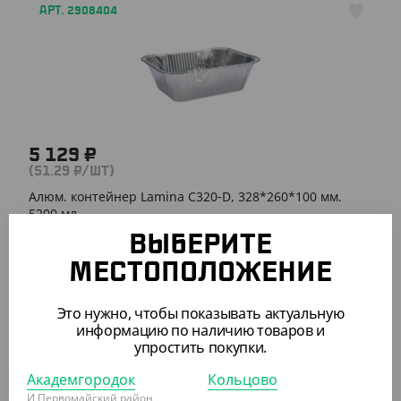
АРТ. 2908404
5 129 ₽
(51.29 ₽/ШТ)
Алюм. контейнер Lamina С320-D, 328*260*100 мм.
5200 мл.
ВЫБЕРИТЕ
КОР (100)
УП (100)
МЕСТОПОЛОЖЕНИЕ
Это нужно, чтобы показывать актуальную
информацию по наличию товаров и
АРТ. 2909401
упростить покупки.
Академгородок
Кольцово
И Первомайский район