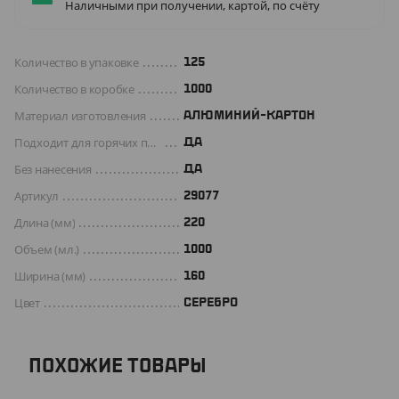
Наличными при получении, картой, по счёту
Количество в упаковке
125
Количество в коробке
1000
Материал изготовления
АЛЮМИНИЙ-КАРТОН
Подходит для горячих продуктов
ДА
Без нанесения
ДА
Артикул
29077
Длина (мм)
220
Объем (мл.)
1000
Ширина (мм)
160
Цвет
СЕРЕБРО
ПОХОЖИЕ ТОВАРЫ