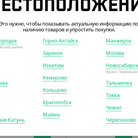
ЕСТОПОЛОЖЕН
Это нужно, чтобы показывать актуальную информацию п
наличию товаров и упростить покупки.
ородок
Горно-Алтайск
Манжерок
909401
АРТ. 2906601
йский район
Заринск
Москва
Искитим
Новосибирс
Кроме Первомайс
Кемерово
иха
Тальменка
Кольцово
42.50 ₽
902.50 ₽
Томск
 ₽/ШТ)
(7.22 ₽/ШТ)
Краснообск
Чемал
контейнер круглый
Алюм. контейнер Lamina C185,
Майма
 Y234, 232*45 / 1500 мл
700 мл
ая Катунь
Черепаново
5)
КОР (500)
УП (125)
КОР (1000)