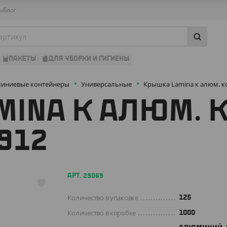
ы
Блог
ПАКЕТЫ
ДЛЯ УБОРКИ И ГИГИЕНЫ
иниевые контейнеры
Универсальные
Крышка Lamina к алюм. ко
MINA К АЛЮМ. 
912
АРТ. 29069
Количество в упаковке
125
Количество в коробке
1000