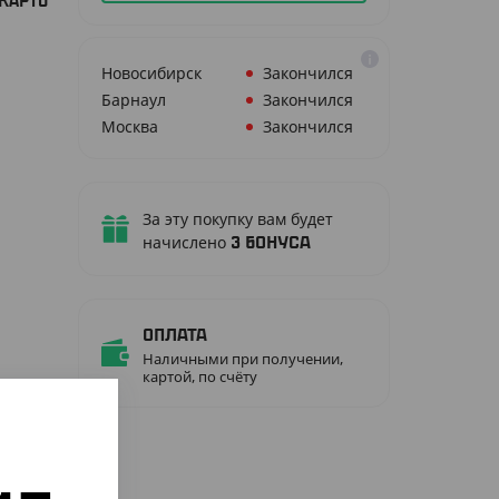
КАРТО
Новосибирск
Закончился
Барнаул
Закончился
Москва
Закончился
За эту покупку вам будет
начислено
3
бонуса
Оплата
Наличными при получении,
картой, по счёту