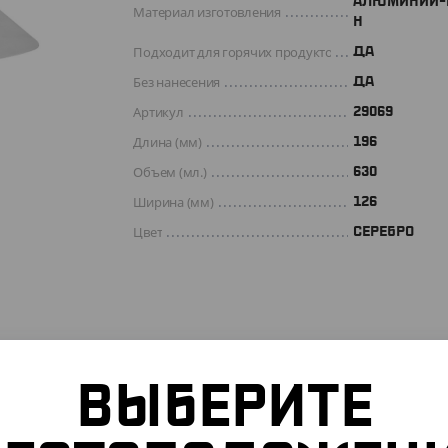
АЛЮМИНИЙ-
Материал изготовления
Н
Подходит для горячих продуктов
ДА
Без нанесения
ДА
Артикул
29069
Длина (мм)
196
Объем (мл.)
630
Ширина (мм)
126
Цвет
СЕРЕБРО
ВЫБЕРИТЕ