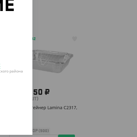
ИЕ
о
АРТ. 2907802
к
кого района
1 482.50 ₽
(11.86 ₽/ШТ)
Алюм. контейнер Lamina C2317,
1100 мл
УП (125)
КОР (500)