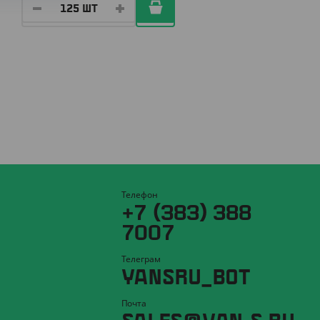
Телефон
+7 (383) 388
7007
Телеграм
YANSRU_BOT
Почта
SALES@YAN-S.RU