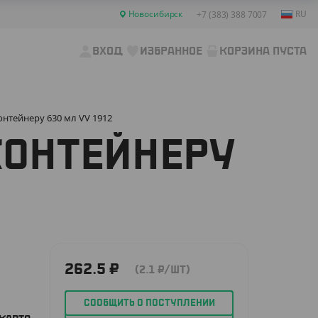
Новосибирск
RU
+7 (383) 388 7007
ВХОД
ИЗБРАННОЕ
КОРЗИНА ПУСТА
нтейнеру 630 мл VV 1912
КОНТЕЙНЕРУ
262.5
₽
(2.1
₽
/ШТ)
СООБЩИТЬ О ПОСТУПЛЕНИИ