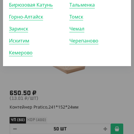
Бирюзовая Катунь
Тальменка
Контейнер Pratico,221*138*24мм
Горно-Алтайск
Томск
УП (50)
Заринск
Чемал
Искитим
Черепаново
АРТ. 33172
Кемерово
650.50 ₽
(13.01 ₽/ШТ)
Контейнер Pratico,241*152*24мм
УП (50)
КОР (400)