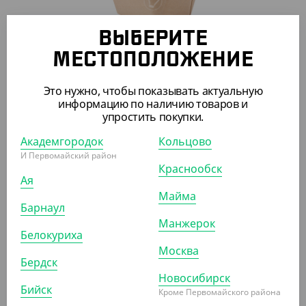
ВЫБЕРИТЕ
МЕСТОПОЛОЖЕНИЕ
926 ₽
(18.52 ₽/ШТ)
Это нужно, чтобы показывать актуальную
Контейнер Pratico 1000 мл, 168*118*68мм
информацию по наличию товаров и
упростить покупки.
УП (50)
КОР (300)
Академгородок
Кольцово
И Первомайский район
Краснообск
Ая
АРТ. 33170
Майма
Барнаул
Манжерок
Белокуриха
Москва
Бердск
Новосибирск
Бийск
683 ₽
Кроме Первомайского района
(13.66 ₽/ШТ)