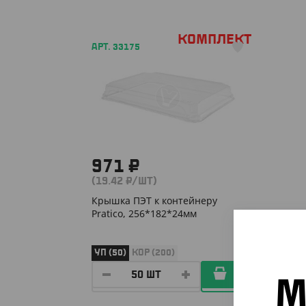
Комплект
АРТ. 33175
971 ₽
(19.42 ₽/ШТ)
Крышка ПЭТ к контейнеру
Pratico, 256*182*24мм
УП (50)
КОР (200)
М