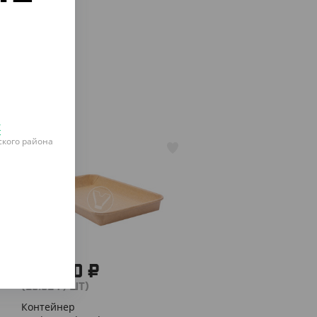
о
к
кого района
АРТ. 33172
650.50 ₽
(13.01 ₽/ШТ)
Контейнер