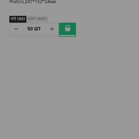
Pratico,241*152*24мм
УП (50)
КОР (400)