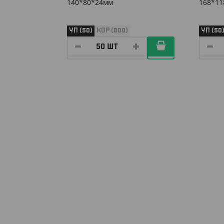
140*80*24мм
168*11
УП (50)
КОР (800)
УП (50