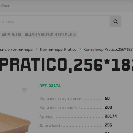
ы
Блог
ПАКЕТЫ
ДЛЯ УБОРКИ И ГИГИЕНЫ
жные контейнеры
Контейнеры Pratico
Контейнер Pratico,256*18
PRATICO,256*1
АРТ. 33174
Количество в упаковке
50
Количество в коробке
200
Артикул
33174
Длина (мм)
256