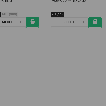
8*68мм
Pratico,221*138*24мм
)
КОР (300)
УП (50)