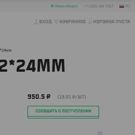
Новосибирск
RU
+7 (383) 388 7007
ВХОД
ИЗБРАННОЕ
КОРЗИНА ПУСТА
2*24мм
82*24ММ
950.5
₽
(19.01
₽
/ШТ)
СООБЩИТЬ О ПОСТУПЛЕНИИ