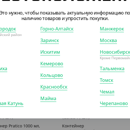
Это нужно, чтобы показывать актуальную информацию п
наличию товаров и упростить покупки.
ородок
Горно-Алтайск
Манжерок
йский район
Заринск
Москва
Искитим
Новосибирс
Кроме Первомайс
179
АРТ. 33170
Кемерово
иха
Тальменка
Кольцово
Томск
Краснообск
Чемал
Майма
ая Катунь
Черепаново
 ₽
683 ₽
 ₽/ШТ)
(13.66 ₽/ШТ)
нер Pratico 1000 мл,
Контейнер