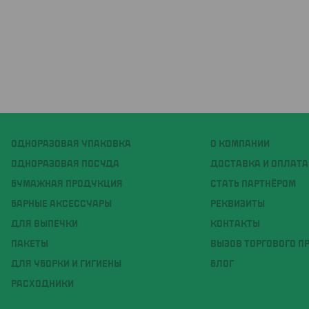
ОДНОРАЗОВАЯ УПАКОВКА
О КОМПАНИИ
ОДНОРАЗОВАЯ ПОСУДА
ДОСТАВКА И ОПЛАТА
БУМАЖНАЯ ПРОДУКЦИЯ
СТАТЬ ПАРТНЁРОМ
БАРНЫЕ АКСЕССУАРЫ
РЕКВИЗИТЫ
ДЛЯ ВЫПЕЧКИ
КОНТАКТЫ
ПАКЕТЫ
ВЫЗОВ ТОРГОВОГО П
ДЛЯ УБОРКИ И ГИГИЕНЫ
БЛОГ
РАСХОДНИКИ