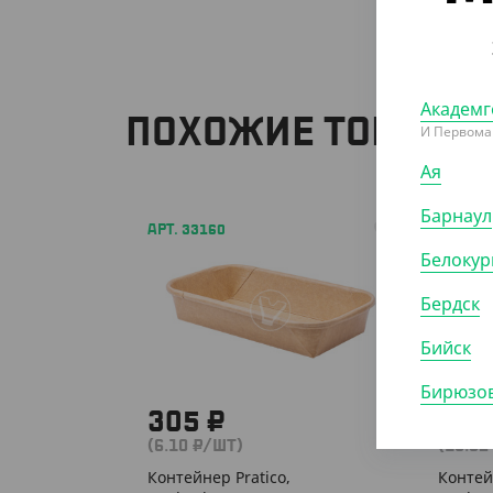
Академг
ПОХОЖИЕ ТОВАРЫ
И Первома
Ая
Барнаул
АРТ. 33160
АРТ. 33
Белокур
Бердск
Бийск
Бирюзов
305 ₽
926
(6.10 ₽/ШТ)
(18.52
Контейнер Pratico,
Контей