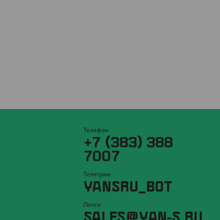
Телефон
+7 (383) 388
7007
Телеграм
YANSRU_BOT
Почта
SALES@YAN-S.RU