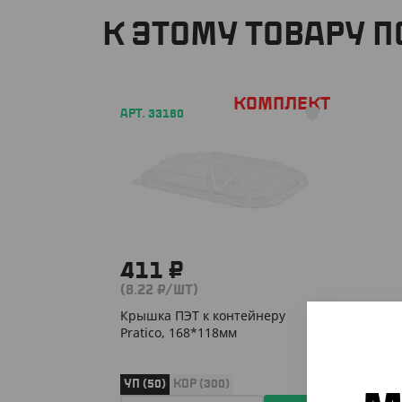
К ЭТОМУ ТОВАРУ 
Комплект
АРТ. 33180
411 ₽
(8.22 ₽/ШТ)
Крышка ПЭТ к контейнеру
Pratico, 168*118мм
УП (50)
КОР (300)