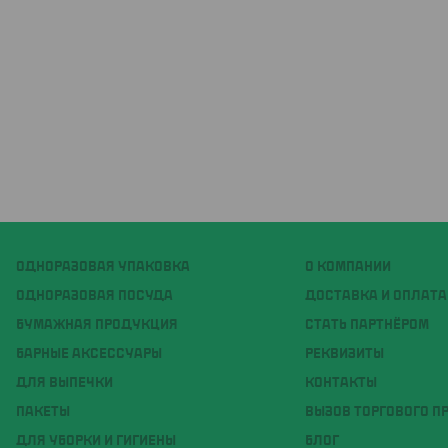
ОДНОРАЗОВАЯ УПАКОВКА
О КОМПАНИИ
ОДНОРАЗОВАЯ ПОСУДА
ДОСТАВКА И ОПЛАТА
БУМАЖНАЯ ПРОДУКЦИЯ
СТАТЬ ПАРТНЁРОМ
БАРНЫЕ АКСЕССУАРЫ
РЕКВИЗИТЫ
ДЛЯ ВЫПЕЧКИ
КОНТАКТЫ
ПАКЕТЫ
ВЫЗОВ ТОРГОВОГО П
ДЛЯ УБОРКИ И ГИГИЕНЫ
БЛОГ