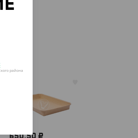
ИЕ
о
к
кого района
АРТ. 33172
650.50 ₽