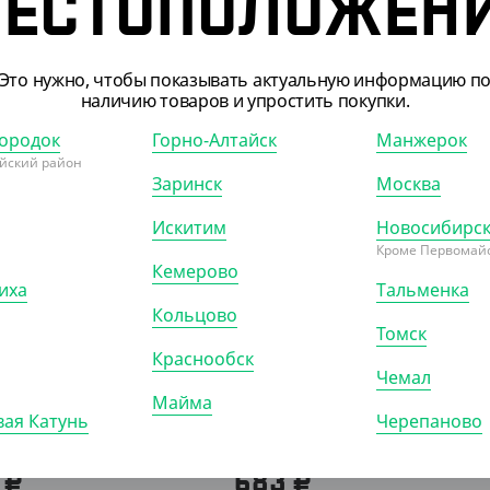
ЕСТОПОЛОЖЕН
Это нужно, чтобы показывать актуальную информацию п
наличию товаров и упростить покупки.
ородок
Горно-Алтайск
Манжерок
йский район
Заринск
Москва
Искитим
Новосибирс
Кроме Первомайс
Кемерово
иха
Тальменка
179
АРТ. 33170
Кольцово
Томск
Краснообск
Чемал
Майма
ая Катунь
Черепаново
 ₽
683 ₽