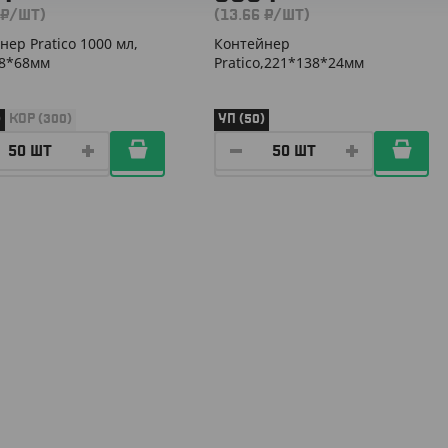
 ₽/ШТ)
(13.66 ₽/ШТ)
нер Pratico 1000 мл,
Контейнер
8*68мм
Pratico,221*138*24мм
)
КОР (300)
УП (50)