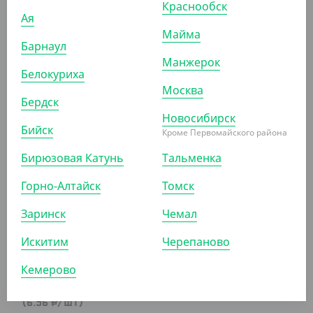
Краснообск
Ая
Майма
610 ₽
Барнаул
(12.20 ₽/ШТ)
Манжерок
Белокуриха
Салатник Eco OpSalad 800 мл. Черный, DoEco без
Москва
крышки (+крышка 3301713)
Бердск
Новосибирск
УП (50)
КОР (400)
Бийск
Кроме Первомайского района
Бирюзовая Катунь
Тальменка
АРТ. 33162
Горно-Алтайск
Томск
Заринск
Чемал
Искитим
Черепаново
Кемерово
348 ₽
(6.96 ₽/ШТ)