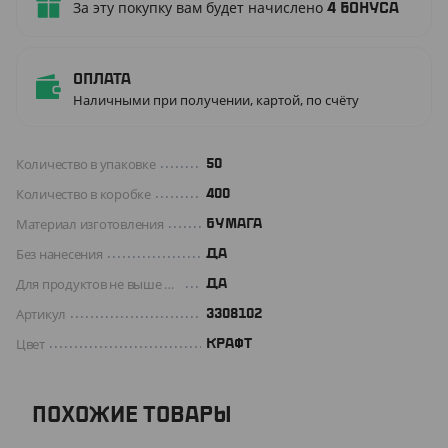
За эту покупку вам будет начислено
4
бонуса
Оплата
Наличными при получении, картой, по счёту
Количество в упаковке
50
Количество в коробке
400
Материал изготовления
БУМАГА
Без нанесения
ДА
Для продуктов не выше +70 C°
Да
Артикул
3308102
Цвет
КРАФТ
ПОХОЖИЕ ТОВАРЫ