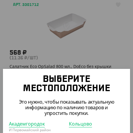
АРТ. 3301712
568 ₽
(11.36 ₽/ШТ)
Салатник Eco OpSalad 800 мл., DoEco без крышки
ВЫБЕРИТЕ
УП (50)
КОР (400)
МЕСТОПОЛОЖЕНИЕ
Это нужно, чтобы показывать актуальную
АРТ. 33017032
информацию по наличию товаров и
упростить покупки.
Академгородок
Кольцово
И Первомайский район