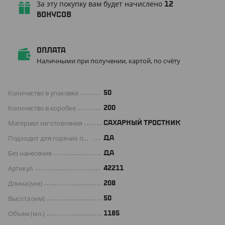
За эту покупку вам будет начислено
12
бонусов
Оплата
Наличными при получении, картой, по счёту
Количество в упаковке
50
Количество в коробке
200
Материал изготовления
САХАРНЫЙ ТРОСТНИК
Подходит для горячих продуктов
ДА
Без нанесения
ДА
Артикул
42211
Длина (мм)
208
Высота (мм)
50
Объем (мл.)
1185