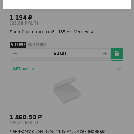
1 194 ₽
(23.88 ₽/ШТ)
Ланч-бокс с крышкой 1185 мл. VerdeVita
УП (50)
КОР (200)
АРТ. 42212
1 460.50 ₽
(29.21 ₽/ШТ)
Ланч-бокс с крышкой 1135 мл. 3х секционный