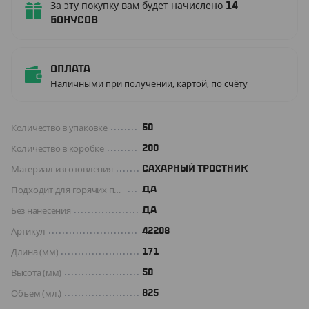
За эту покупку вам будет начислено
14
бонусов
Оплата
Наличными при получении, картой, по счёту
Количество в упаковке
50
Количество в коробке
200
Материал изготовления
САХАРНЫЙ ТРОСТНИК
Подходит для горячих продуктов
ДА
Без нанесения
ДА
Артикул
42208
Длина (мм)
171
Высота (мм)
50
Объем (мл.)
825