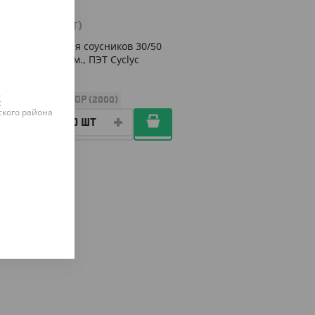
о
95 ₽
(0.95 ₽/ШТ)
Крышка для соусников 30/50
мл., d-62 мм., ПЭТ Cyclyc
к
УП (100)
КОР (2000)
кого района