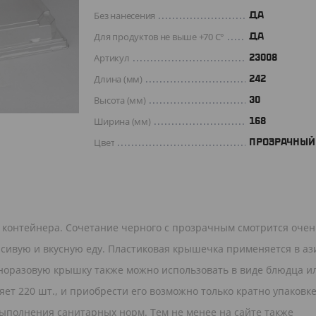
Без нанесения
ДА
Для продуктов не выше +70 C°
Да
Артикул
23008
Длина (мм)
242
Высота (мм)
30
Ширина (мм)
168
Цвет
ПРОЗРАЧНЫЙ
 контейнера. Сочетание черного с прозрачным смотрится очен
асивую и вкусную еду. Пластиковая крышечка применяется в аз
Одноразовую крышку также можно использовать в виде блюдца и
т 220 шт., и приобрести его возможно только кратно упаковке
 выполнения санитарных норм. Тем не менее на сайте также