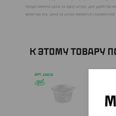
представлена цена за одну штуку, для удобства 
включая эту, цена за штуку является справочной
К ЭТОМУ ТОВАРУ 
АРТ. 23010
АРТ. 2
М