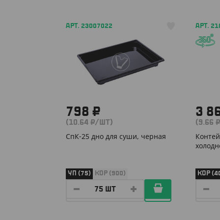
АРТ. 23007022
АРТ. 2
798 ₽
3 8
(10.64 ₽/ШТ)
(9.66 
СпК-25 дно для суши, черная
Контей
холодн
УП (75)
КОР (900)
КОР (4