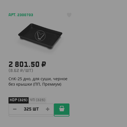
АРТ. 2300703
2 801.50 ₽
(8.62 ₽/ШТ)
СпК-25 дно, для суши, черное
без крышки (ПП, Премиум)
КОР (325)
УП (325)