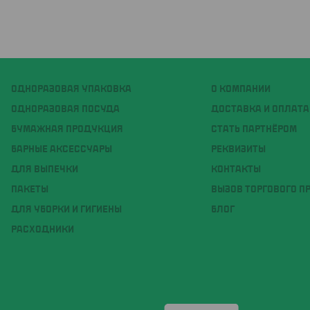
ОДНОРАЗОВАЯ УПАКОВКА
О КОМПАНИИ
ОДНОРАЗОВАЯ ПОСУДА
ДОСТАВКА И ОПЛАТА
БУМАЖНАЯ ПРОДУКЦИЯ
СТАТЬ ПАРТНЁРОМ
БАРНЫЕ АКСЕССУАРЫ
РЕКВИЗИТЫ
ДЛЯ ВЫПЕЧКИ
КОНТАКТЫ
ПАКЕТЫ
ВЫЗОВ ТОРГОВОГО П
ДЛЯ УБОРКИ И ГИГИЕНЫ
БЛОГ
РАСХОДНИКИ