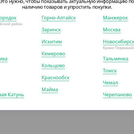
Это нужно, чтобы показывать актуальную информацию п
 ₽
130 ₽
наличию товаров и упростить покупки.
₽/ШТ)
(1.30 ₽/ШТ)
ородок
Горно-Алтайск
Манжерок
ца ЧЕРНАЯ 50 мл., с
Крышка для соусников 80/125
йский район
щенной крышкой
мл., d-74 мм., ПЭТ Cyclyc
Заринск
Москва
Искитим
Новосибирс
)
КОР (1200)
УП (100)
КОР (2000)
Кроме Первомайс
Кемерово
иха
Тальменка
Кольцово
Томск
Краснообск
ПОКАЗАТЬ ЕЩЁ
Чемал
Майма
ая Катунь
Черепаново