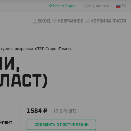
Новосибирск
RU
+7 (383) 388 7007
ВХОД
ИЗБРАННОЕ
КОРЗИНА ПУСТА
 суши, прозрачная (ПЭТ, СтиролПласт)
ШИ,
ЛАСТ)
1584
₽
(7.2
₽
/ШТ)
ИЛЕНТ
СООБЩИТЬ О ПОСТУПЛЕНИИ