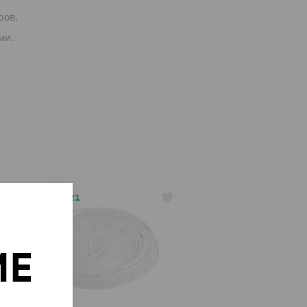
ров,
ми.
АРТ. 2301121
ИЕ