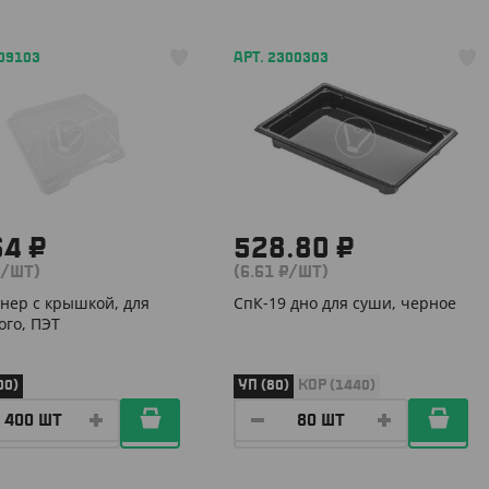
109103
АРТ. 2300303
64 ₽
528.80 ₽
₽/ШТ)
(6.61 ₽/ШТ)
нер с крышкой, для
СпК-19 дно для суши, черное
ого, ПЭТ
00)
УП (80)
КОР (1440)