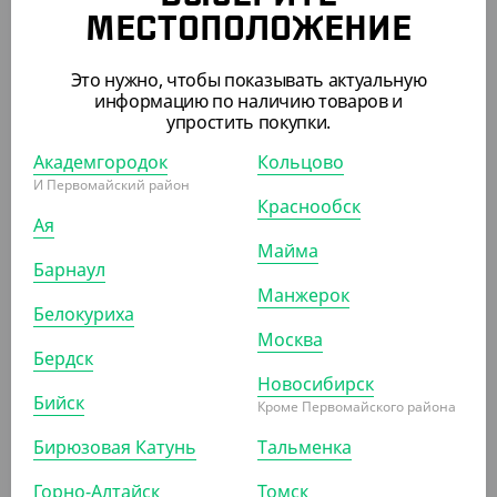
МЕСТОПОЛОЖЕНИЕ
507 ₽
Это нужно, чтобы показывать актуальную
(10.14 ₽/ШТ)
информацию по наличию товаров и
упростить покупки.
Контейнер (ланч-бокс) К-2016-750 м
Академгородок
Кольцово
УП (50)
КОР (100)
И Первомайский район
Краснообск
Ая
Майма
АРТ. 2112102
Барнаул
Манжерок
Белокуриха
Москва
Бердск
Новосибирск
Бийск
Кроме Первомайского района
501 ₽
Бирюзовая Катунь
Тальменка
(10.02 ₽/ШТ)
Горно-Алтайск
Томск
Контейнер (ланч-бокс) К-2016, прозрачный 700/2 мл.