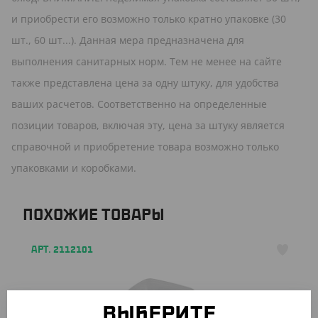
и приобрести его возможно только кратно упаковке (30
шт., 60 шт...). Данная мера предназначена для
выполнения санитарных норм. Тем не менее на сайте
также представлена цена за одну штуку, для удобства
ваших расчетов. Соответственно на определенные
позиции товаров, включая эту, цена за штуку является
справочной и приобретение товара возможно только
упаковками и коробками.
ПОХОЖИЕ ТОВАРЫ
АРТ. 2112101
ВЫБЕРИТЕ