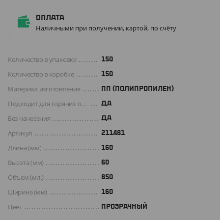
Оплата
Наличными при получении, картой, по счёту
Количество в упаковке
150
Количество в коробке
150
Материал изготовления
ПП (ПОЛИПРОПИЛЕН)
Подходит для горячих продуктов
ДА
Без нанесения
ДА
Артикул
211481
Длина (мм)
160
Высота (мм)
60
Объем (мл.)
850
Ширина (мм)
160
Цвет
ПРОЗРАЧНЫЙ