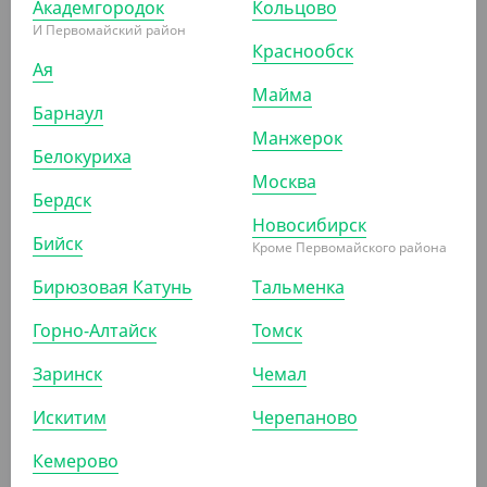
Академгородок
Кольцово
И Первомайский район
Краснообск
Ая
Майма
Барнаул
Манжерок
1 540 ₽
Белокуриха
(3.08 ₽/ШТ)
Москва
Бердск
СпК 126(12*12) дно, 250 мл., черный, (ПП, ВЗЛП)
Новосибирск
Бийск
Кроме Первомайского района
КОР (500)
Бирюзовая Катунь
Тальменка
Горно-Алтайск
Томск
АРТ. 2105204
Заринск
Чемал
Искитим
Черепаново
Кемерово