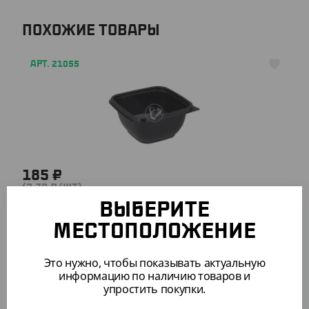
ПОХОЖИЕ ТОВАРЫ
АРТ. 21055
185 ₽
(3.70 ₽/ШТ)
Контейнер СпК 126 , 500 мл, дно
ВЫБЕРИТЕ
МЕСТОПОЛОЖЕНИЕ
УП (50)
КОР (500)
Это нужно, чтобы показывать актуальную
информацию по наличию товаров и
упростить покупки.
АРТ. 2105103