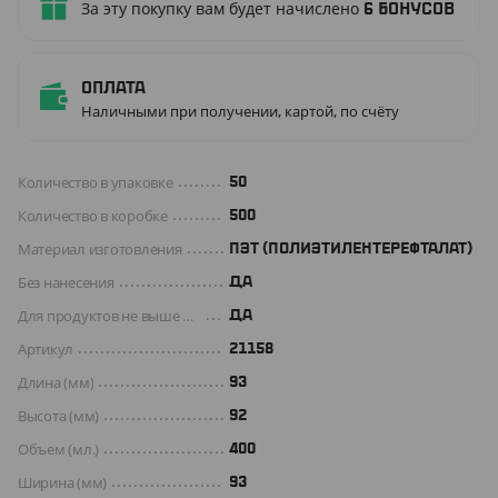
За эту покупку вам будет начислено
6
бонусов
Оплата
Наличными при получении, картой, по счёту
Количество в упаковке
50
Количество в коробке
500
Материал изготовления
ПЭТ (ПОЛИЭТИЛЕНТЕРЕФТАЛАТ)
Без нанесения
ДА
Для продуктов не выше +70 C°
Да
Артикул
21158
Длина (мм)
93
Высота (мм)
92
Объем (мл.)
400
Ширина (мм)
93