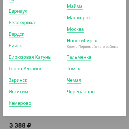
Майма
Барнаул
Манжерок
Белокуриха
Москва
196.50 ₽
Бердск
(3.93 ₽/ШТ)
Новосибирск
Контейнер прозрачный 500мл. 179х132х34,4мм
Бийск
Кроме Первомайского района
Бирюзовая Катунь
УП (50)
КОР (500)
Тальменка
Горно-Алтайск
Томск
Заринск
Чемал
АРТ. 2105004
Искитим
Черепаново
Кемерово
3 388 ₽