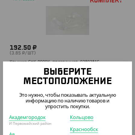
Комплект
192.50 ₽
(3.85 ₽/ШТ)
Крышка СпК-0909К, прозрачная, 93*93*15
ВЫБЕРИТЕ
СООБЩИТЬ О ПОСТУПЛЕНИИ
МЕСТОПОЛОЖЕНИЕ
Это нужно, чтобы показывать актуальную
информацию по наличию товаров и
ПОХОЖИЕ ТОВАРЫ
упростить покупки.
Академгородок
Кольцово
АРТ. 2103011
И Первомайский район
Краснообск
Ая