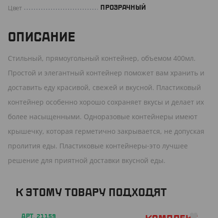
Цвет
ПРОЗРАЧНЫЙ
ОПИСАНИЕ
Стильный, прямоугольный контейнер, объемом 400мл.
Простой и элегантный контейнер поможет вам хранить и
доставить еду красивой, свежей и вкусной. Пластиковый
контейнер особенно хорошо сохраняет вкусы и делает их
более насыщенными. Одноразовые контейнеры имеют
крышечку, которая герметично закрывается, не допуская
пролития еды. Пластиковые контейнеры-это лучшее
решение для приятной доставки вкусной еды.
К ЭТОМУ ТОВАРУ ПОДХОДЯТ
АРТ. 21159