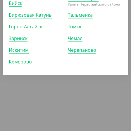
Бийск
Кроме Первомайского района
92 ₽
(0.92 ₽/ШТ)
Бирюзовая Катунь
Тальменка
Уголок для Бургера бумажный 140*140
Горно-Алтайск
Томск
УП (100)
КОР (3500)
Заринск
Чемал
Искитим
Черепаново
Кемерово