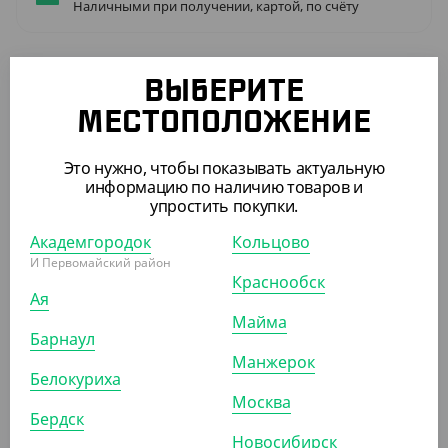
Наличными при получении, картой, по счёту
Количество в упаковке
100
ВЫБЕРИТЕ
Количество в коробке
3500
МЕСТОПОЛОЖЕНИЕ
Артикул
3703103
Длина (мм)
175
Это нужно, чтобы показывать актуальную
информацию по наличию товаров и
Ширина (мм)
175
упростить покупки.
Академгородок
Кольцово
ПОХОЖИЕ ТОВАРЫ
И Первомайский район
Краснообск
Ая
АРТ. 3703002
Майма
Барнаул
Манжерок
Белокуриха
Москва
Бердск
Новосибирск