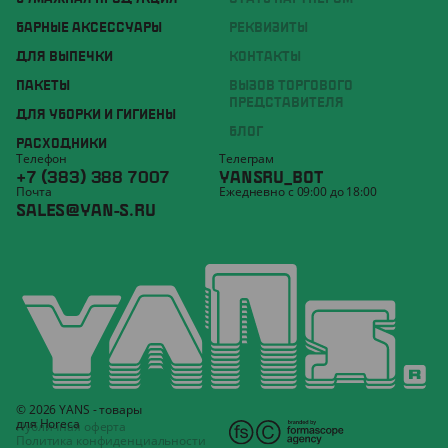
БАРНЫЕ АКСЕССУАРЫ
РЕКВИЗИТЫ
ДЛЯ ВЫПЕЧКИ
КОНТАКТЫ
ПАКЕТЫ
ВЫЗОВ ТОРГОВОГО
ПРЕДСТАВИТЕЛЯ
ДЛЯ УБОРКИ И ГИГИЕНЫ
БЛОГ
РАСХОДНИКИ
Телефон
Телеграм
+7 (383) 388 7007
YANSRU_BOT
Почта
Ежедневно с 09:00 до 18:00
SALES@YAN-S.RU
© 2026 YANS - товары
для Horeca
Публичная оферта
Политика конфиденциальности