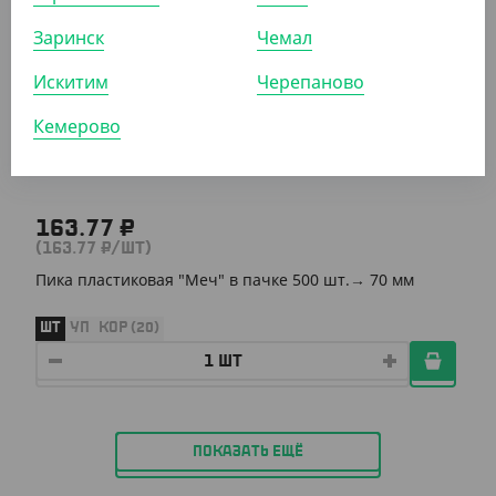
Заринск
Чемал
АРТ. 1304511
Искитим
Черепаново
Кемерово
163.77 ₽
(163.77 ₽/ШТ)
Пика пластиковая "Меч" в пачке 500 шт.→ 70 мм
ШТ
УП
КОР (20)
ПОКАЗАТЬ ЕЩЁ