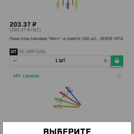
203.37 ₽
(203.37 ₽/ШТ)
Пика пластиковая "Меч", в пакете 500 шт., VERDE VITA
ШТ
УП
КОР (100)
АРТ. 1304533
203.37 ₽
(203.37 ₽/ШТ)
ВЫБЕРИТЕ