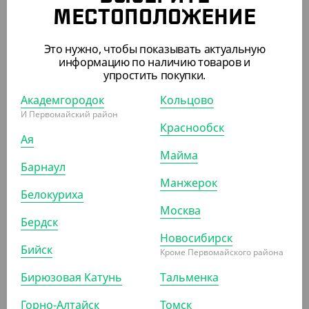
Пика пластиковая "Меч", в пачке 500 шт., VERDE VITA
МЕСТОПОЛОЖЕНИЕ
ШТ
УП
КОР (60)
Это нужно, чтобы показывать актуальную
информацию по наличию товаров и
упростить покупки.
Академгородок
АРТ. 1304566
Кольцово
И Первомайский район
Краснообск
Ая
Майма
Барнаул
Манжерок
Белокуриха
136.12 ₽
Москва
Бердск
(136.12 ₽/ШТ)
Новосибирск
Шпажка бамбуковая "Кольцо", длина - 100 мм, VERDE
Бийск
VITA
Кроме Первомайского района
Бирюзовая Катунь
Тальменка
ШТ
УП
КОР (40)
Горно-Алтайск
Томск