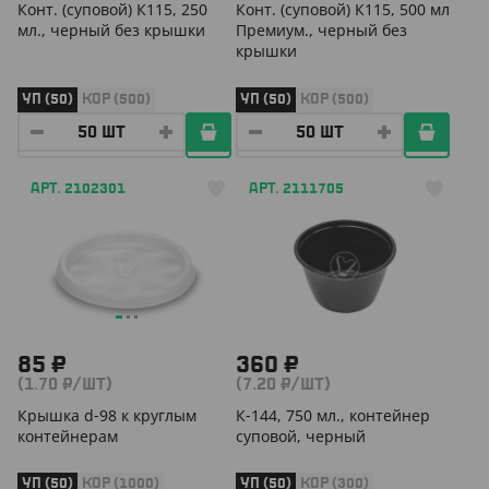
Конт. (суповой) К115, 250
Конт. (суповой) К115, 500 мл
мл., черный без крышки
Премиум., черный без
крышки
УП (50)
КОР (500)
УП (50)
КОР (500)
АРТ. 2102301
АРТ. 2111705
85 ₽
360 ₽
(1.70 ₽/ШТ)
(7.20 ₽/ШТ)
Крышка d-98 к круглым
К-144, 750 мл., контейнер
контейнерам
суповой, черный
УП (50)
КОР (1000)
УП (50)
КОР (300)