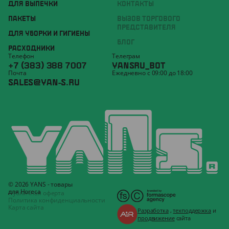
ДЛЯ ВЫПЕЧКИ
КОНТАКТЫ
ПАКЕТЫ
ВЫЗОВ ТОРГОВОГО
ПРЕДСТАВИТЕЛЯ
ДЛЯ УБОРКИ И ГИГИЕНЫ
БЛОГ
РАСХОДНИКИ
Телефон
Телеграм
+7 (383) 388 7007
YANSRU_BOT
Почта
Ежедневно с 09:00 до 18:00
SALES@YAN-S.RU
© 2026 YANS - товары
для Horeca
Публичная оферта
Политика конфиденциальности
Карта сайта
Разработка
,
техподдержка
и
продвижение
сайта