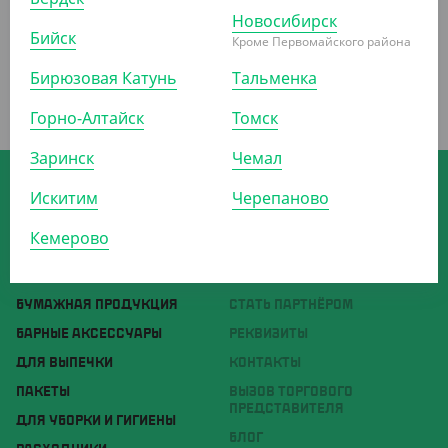
Новосибирск
Бийск
Кроме Первомайского района
Бирюзовая Катунь
Тальменка
Горно-Алтайск
Томск
Заринск
Чемал
Скачивайте мобильное приложение
интернет-магазина Yans
Искитим
Черепаново
Кемерово
ОДНОРАЗОВАЯ УПАКОВКА
О КОМПАНИИ
ОДНОРАЗОВАЯ ПОСУДА
ДОСТАВКА И ОПЛАТА
БУМАЖНАЯ ПРОДУКЦИЯ
СТАТЬ ПАРТНЁРОМ
БАРНЫЕ АКСЕССУАРЫ
РЕКВИЗИТЫ
ДЛЯ ВЫПЕЧКИ
КОНТАКТЫ
ПАКЕТЫ
ВЫЗОВ ТОРГОВОГО
ПРЕДСТАВИТЕЛЯ
ДЛЯ УБОРКИ И ГИГИЕНЫ
БЛОГ