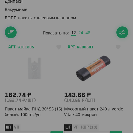
Дойпаки
Вакуумные
БОПП пакеты с клеевым клапаном
12
24
48
Показать по:
АРТ. 6101305
АРТ. 6200501
162.74 ₽
143.66 ₽
(162.74 ₽/ШТ)
(143.66 ₽/ШТ)
Пакет-майка ПНД 30*55 (15)
Мусорный пакет 240 л Verde
белый, 100шт,/уп
Vita / 40 микрон
ШТ
УП
ШТ
УП
КОР (10)