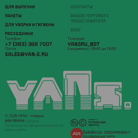
ДЛЯ ВЫПЕЧКИ
КОНТАКТЫ
ПАКЕТЫ
ВЫЗОВ ТОРГОВОГО
ПРЕДСТАВИТЕЛЯ
ДЛЯ УБОРКИ И ГИГИЕНЫ
БЛОГ
РАСХОДНИКИ
Телефон
Телеграм
+7 (383) 388 7007
YANSRU_BOT
Почта
Ежедневно с 09:00 до 18:00
SALES@YAN-S.RU
© 2026 YANS - товары
для Horeca
Публичная оферта
Политика конфиденциальности
Карта сайта
Разработка
,
техподдержка
и
продвижение
сайта