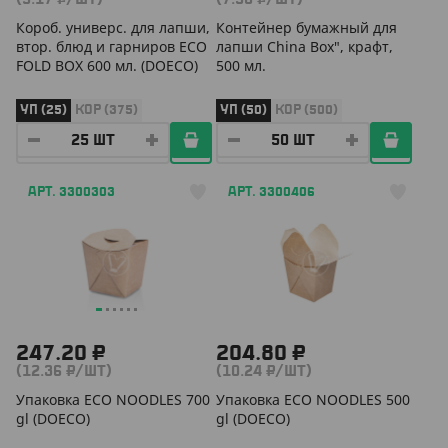
Корoб. универс. для лапши,
Контейнер бумажный для
втор. блюд и гарниров ECO
лапши China Box", крафт,
FOLD BOX 600 мл. (DOECO)
500 мл.
УП (25)
КОР (375)
УП (50)
КОР (500)
АРТ. 3300303
АРТ. 3300406
247.20 ₽
204.80 ₽
(12.36 ₽/ШТ)
(10.24 ₽/ШТ)
Упаковка ECO NOODLES 700
Упаковка ECO NOODLES 500
gl (DOECO)
gl (DOECO)