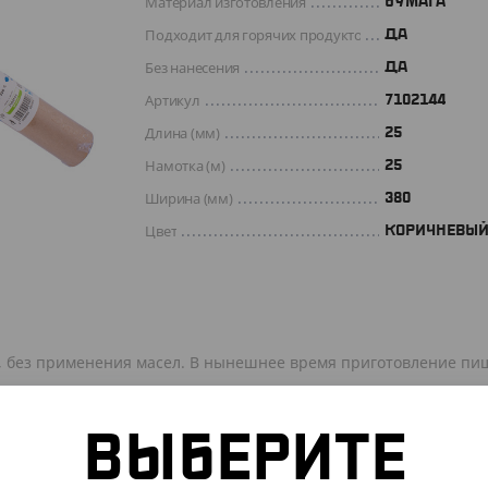
Материал изготовления
БУМАГА
Подходит для горячих продуктов
ДА
Без нанесения
ДА
Артикул
7102144
Длина (мм)
25
Намотка (м)
25
Ширина (мм)
380
Цвет
КОРИЧНЕВЫ
, без применения масел. В нынешнее время приготовление пи
и пропитана силиконом, что делает ее влагостойкой, антиприг
овления в духовке или микроволновке, мяса, рыбы, пирогов, п
ВЫБЕРИТЕ
товку приятной и легкой