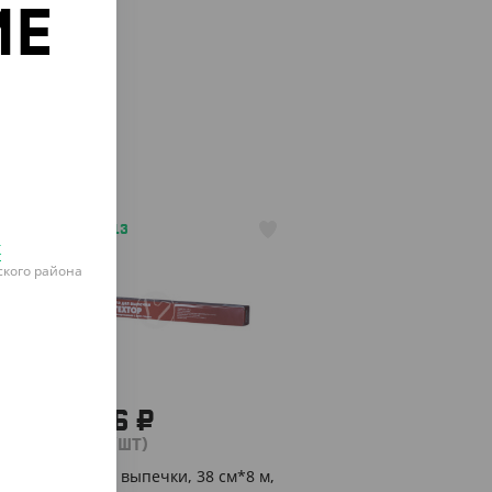
ИЕ
о
АРТ. 7102113
к
кого района
125.66 ₽
(125.66 ₽/ШТ)
Бумага для выпечки, 38 см*8 м,