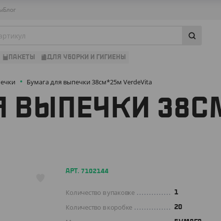
ы
Блог
ПАКЕТЫ
ДЛЯ УБОРКИ И ГИГИЕНЫ
печки
Бумага для выпечки 38см*25м VerdeVita
Я ВЫПЕЧКИ 38С
АРТ. 7102144
Количество в упаковке
1
Количество в коробке
20