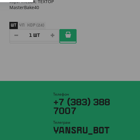
коричневая, ТЕХТОР
MasterBake40
ШТ
УП
КОР (24)
Телефон
+7 (383) 388
7007
Телеграм
YANSRU_BOT