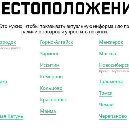
ЕСТОПОЛОЖЕН
Это нужно, чтобы показывать актуальную информацию п
наличию товаров и упростить покупки.
ородок
Горно-Алтайск
Манжерок
йский район
Заринск
Москва
102110
АРТ. 7100405
Искитим
Новосибирс
Кроме Первомайс
Кемерово
иха
Тальменка
Кольцово
Томск
Краснообск
Чемал
59 ₽
760.22 ₽
Майма
ая Катунь
Черепаново
 ₽/ШТ)
(760.22 ₽/ШТ)
 для выпечки, 38 см*8 м,
Бумага для выпечки Lamina, 45