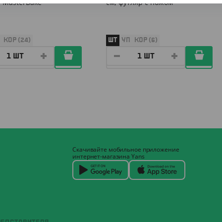
 MasterBake
см, футляр с ножом
КОР (24)
ШТ
УП
КОР (6)
Скачивайте мобильное приложение
интернет-магазина Yans