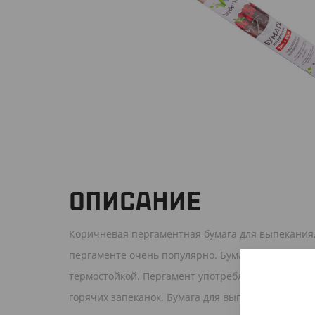
ОПИСАНИЕ
Коричневая пергаментная бумага для выпекания
пергаменте очень популярно. Бумага для выпечк
термостойкой. Пергамент употребляют для пригот
горячих запеканок. Бумага для выпечки делает го