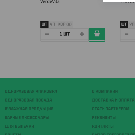
VerdeVita
ТЕХТОР
ШТ
УП
КОР (6)
ШТ
УП
ОДНОРАЗОВАЯ УПАКОВКА
О КОМПАНИИ
ОДНОРАЗОВАЯ ПОСУДА
ДОСТАВКА И ОПЛАТА
БУМАЖНАЯ ПРОДУКЦИЯ
СТАТЬ ПАРТНЁРОМ
БАРНЫЕ АКСЕССУАРЫ
РЕКВИЗИТЫ
ДЛЯ ВЫПЕЧКИ
КОНТАКТЫ