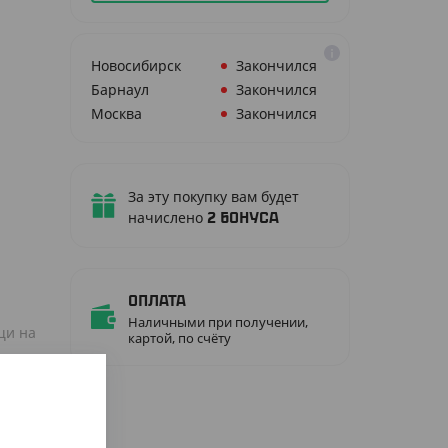
Новосибирск
Закончился
Барнаул
Закончился
Москва
Закончился
За эту покупку вам будет
Й
начислено
2
бонуса
Оплата
Наличными при получении,
щи на
картой, по счёту
арной и
иццы,