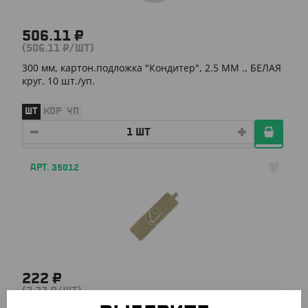
506.11 ₽
(506.11 ₽/ШТ)
300 мм, картон.подложка "Кондитер", 2.5 ММ ., БЕЛАЯ
круг. 10 шт./уп.
ШТ
КОР
УП
АРТ. 35012
222 ₽
(2.22 ₽/ШТ)