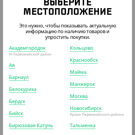
Подложка золотистая, с держателем, 130*40 мм,
ВЫБЕРИТЕ
прямоугольник, 0,8 мм
МЕСТОПОЛОЖЕНИЕ
КОР (100)
УП (100)
Это нужно, чтобы показывать актуальную
информацию по наличию товаров и
упростить покупки.
АРТ. 35016
Академгородок
Кольцово
И Первомайский район
Краснообск
Ая
Майма
Барнаул
Манжерок
Белокуриха
222 ₽
Москва
(2.22 ₽/ШТ)
Бердск
Подложка золотистая, с держателем, 60*95 мм, овал,
Новосибирск
Бийск
0,8 мм
Кроме Первомайского района
Бирюзовая Катунь
Тальменка
УП (100)