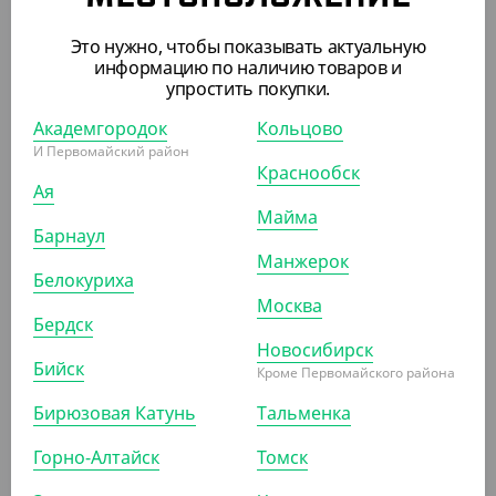
УП (50)
КОР (250)
Это нужно, чтобы показывать актуальную
информацию по наличию товаров и
упростить покупки.
АРТ. 2200702
Академгородок
Кольцово
И Первомайский район
Краснообск
Ая
Майма
Барнаул
Манжерок
Белокуриха
1 569 ₽
Москва
(15.69 ₽/ШТ)
Бердск
Упаковка Т-200 для тортов (2652 25.6.0)
Новосибирск
Бийск
Кроме Первомайского района
УП (100)
КОР (200)
Бирюзовая Катунь
Тальменка
Горно-Алтайск
Томск
АРТ. 220012