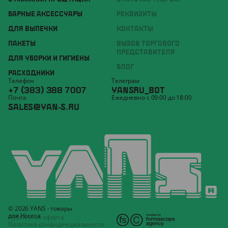
БАРНЫЕ АКСЕССУАРЫ
РЕКВИЗИТЫ
ДЛЯ ВЫПЕЧКИ
КОНТАКТЫ
ПАКЕТЫ
ВЫЗОВ ТОРГОВОГО
ПРЕДСТАВИТЕЛЯ
ДЛЯ УБОРКИ И ГИГИЕНЫ
БЛОГ
РАСХОДНИКИ
Телефон
Телеграм
+7 (383) 388 7007
YANSRU_BOT
Почта
Ежедневно с 09:00 до 18:00
SALES@YAN-S.RU
© 2026 YANS - товары
для Horeca
Публичная оферта
Политика конфиденциальности