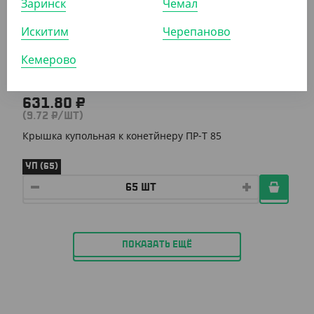
Заринск
Чемал
Искитим
Черепаново
Кемерово
631.80 ₽
(9.72 ₽/ШТ)
Крышка купольная к конетйнеру ПР-Т 85
УП (65)
ПОКАЗАТЬ ЕЩЁ