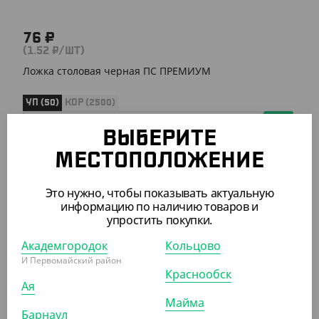
76 ₽
(1.52 ₽/ШТ)
Ложка столовая черная ПС ПРЕМИУМ
УП (50)
КОР (2500)
ВЫБЕРИТЕ
МЕСТОПОЛОЖЕНИЕ
АРТ. 1302008
Это нужно, чтобы показывать актуальную
информацию по наличию товаров и
упростить покупки.
Академгородок
Кольцово
И Первомайский район
Краснообск
82 ₽
Ая
(1.64 ₽/ШТ)
Майма
Ложка столовая ЧЕРНАЯ ПРЕМИУМ,
Барнаул