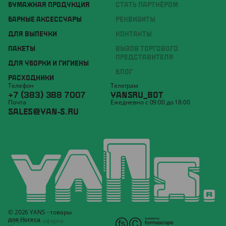
БУМАЖНАЯ ПРОДУКЦИЯ
СТАТЬ ПАРТНЁРОМ
БАРНЫЕ АКСЕССУАРЫ
РЕКВИЗИТЫ
ДЛЯ ВЫПЕЧКИ
КОНТАКТЫ
ПАКЕТЫ
ВЫЗОВ ТОРГОВОГО
ПРЕДСТАВИТЕЛЯ
ДЛЯ УБОРКИ И ГИГИЕНЫ
БЛОГ
РАСХОДНИКИ
Телефон
Телеграм
+7 (383) 388 7007
YANSRU_BOT
Почта
Ежедневно с 09:00 до 18:00
SALES@YAN-S.RU
© 2026 YANS - товары
для Horeca
Публичная оферта