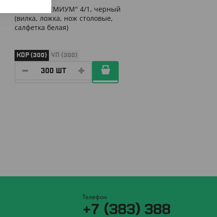
Набор "ПРЕМИУМ" 4/1, черный
(вилка, ложка, нож столовые,
салфетка белая)
КОР (300)
УП (300)
Телефон
+7 (383) 388