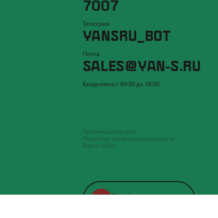
7007
Телеграм
YANSRU_BOT
Почта
SALES@YAN-S.RU
Ежедневно с 09:00 до 18:00
Публичная оферта
Политика конфиденциальности
Карта сайта
Разработка
,
техподдержка
и
продвижение
сайта