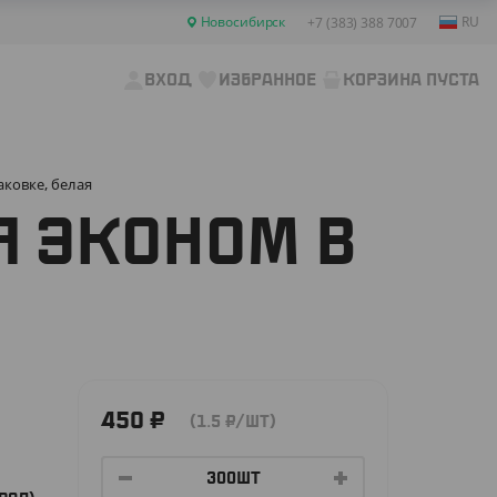
Новосибирск
RU
+7 (383) 388 7007
ВХОД
ИЗБРАННОЕ
КОРЗИНА ПУСТА
аковке, белая
Я ЭКОНОМ В
450
₽
(1.5
₽
/ШТ)