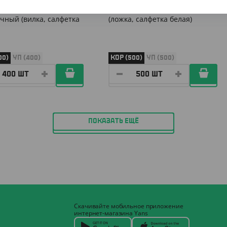
"ПРЕМИУМ" 2/1,
Набор "ПРЕМИУМ" 2/1, черный
чный (вилка, салфетка
(ложка, салфетка белая)
00)
УП (400)
КОР (500)
УП (500)
ПОКАЗАТЬ ЕЩЁ
Скачивайте мобильное приложение
интернет-магазина Yans