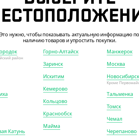
ЕСТОПОЛОЖЕН
Это нужно, чтобы показывать актуальную информацию п
наличию товаров и упростить покупки.
ородок
Горно-Алтайск
Манжерок
йский район
Заринск
Москва
Искитим
Новосибирс
300027
АРТ. 13000181
Кроме Первомайс
Кемерово
иха
Тальменка
Кольцово
Томск
Краснообск
Чемал
Майма
00 ₽
2 000 ₽
ая Катунь
Черепаново
Т)
(4 ₽/ШТ)