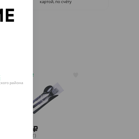
картой, по счёту
ИЕ
о
к
АРТ. 130002
кого района
2 799 ₽
(9.33 ₽/ШТ)