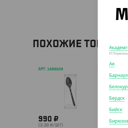
М
ПОХОЖИЕ ТОВАРЫ
Академг
И Первома
Ая
АРТ. 1300029
АРТ. 1
Барнаул
Белокур
Бердск
Бийск
990 ₽
1 6
Бирюзов
(3.30 ₽/ШТ)
(4 ₽/Ш