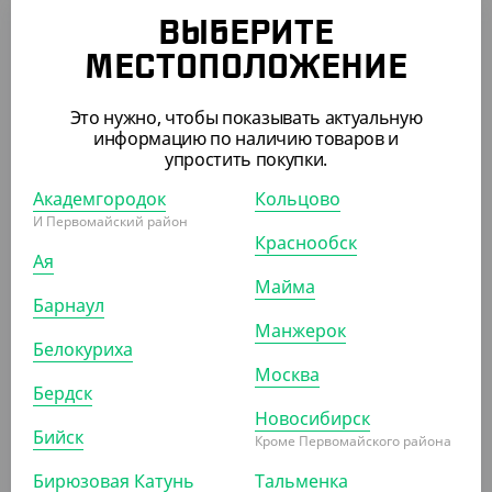
ВЫБЕРИТЕ
МЕСТОПОЛОЖЕНИЕ
Это нужно, чтобы показывать актуальную
информацию по наличию товаров и
упростить покупки.
225 ₽
(2.25 ₽/ШТ)
Академгородок
Кольцово
Тарелка, d-205 мм, 2-х секционная, белая (ПС,
И Первомайский район
СтиролПласт)
Краснообск
Ая
Майма
УП (100)
КОР (1800)
Барнаул
Манжерок
Белокуриха
Москва
АРТ. 42203
Бердск
Новосибирск
Бийск
Кроме Первомайского района
Бирюзовая Катунь
Тальменка