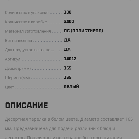
Количество в упаковке
100
Количество в коробке
2400
Материал изготовления
ПС (ПОЛИСТИРОЛ)
Без нанесения
ДА
Для продуктов не выше +70 C°
Да
Артикул
14012
Диаметр (мм)
165
Ширина (мм)
165
Цвет
БЕЛЫЙ
ОПИСАНИЕ
Десертная тарелка в белом цвете. Диаметр составляет 165
мм. Предназначена для подачи различных блюд и
десертов. Популярны у ресторанов быстрого питания,