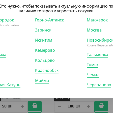
Это нужно, чтобы показывать актуальную информацию п
наличию товаров и упростить покупки.
203
АРТ. 3305115
ородок
Горно-Алтайск
Манжерок
йский район
Заринск
Москва
Искитим
Новосибирс
Кроме Первомайс
Кемерово
иха
Тальменка
Кольцово
.50 ₽
298 ₽
Томск
₽/ШТ)
(2.98 ₽/ШТ)
Краснообск
а d-225 3х секционная,
Тарелка глубокая d-180,
Чемал
VerdeVita
бумажная Крафт
Майма
ая Катунь
Черепаново
)
КОР (1000)
УП (100)