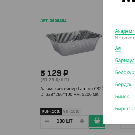
АРТ. 2908404
АРТ. 2
Академг
И Первома
Ая
Барнаул
Белокур
5 129 ₽
2 0
(51.29 ₽/ШТ)
(16.34
Бердск
Алюм. контейнер Lamina С320-
Алюм. 
D, 328*260*100 мм. 5200 мл.
Lamina
Бийск
Бирюзов
КОР (100)
УП (100)
УП (12