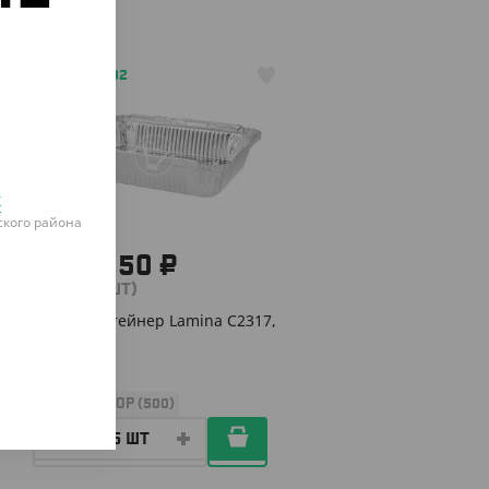
о
АРТ. 2907802
к
кого района
1 482.50 ₽
(11.86 ₽/ШТ)
Алюм. контейнер Lamina C2317,
1100 мл
УП (125)
КОР (500)