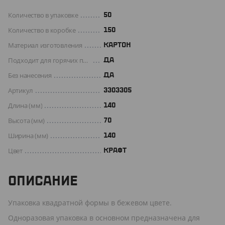
Количество в упаковке
50
Количество в коробке
150
Материал изготовления
КАРТОН
Подходит для горячих продуктов
ДА
Без нанесения
ДА
Артикул
3303305
Длина (мм)
140
Высота (мм)
70
Ширина (мм)
140
Цвет
КРАФТ
ОПИСАНИЕ
Упаковка квадратной формы в бежевом цвете.
Одноразовая упаковка в основном предназначена для