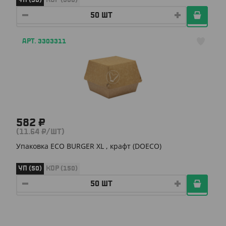
УП (50)
КОР (300)
АРТ. 3303311
582 ₽
(11.64 ₽/ШТ)
Упаковка ECO BURGER XL , крафт (DOECO)
УП (50)
КОР (150)