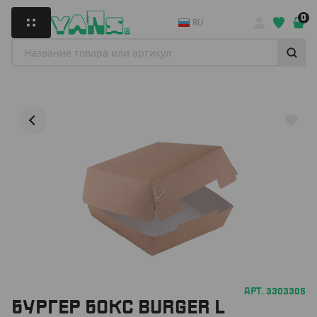
0
RU
АРТ. 3303305
БУРГЕР БОКС BURGER L