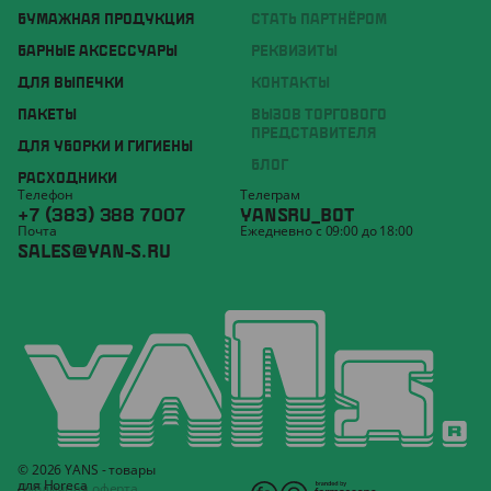
БУМАЖНАЯ ПРОДУКЦИЯ
СТАТЬ ПАРТНЁРОМ
БАРНЫЕ АКСЕССУАРЫ
РЕКВИЗИТЫ
ДЛЯ ВЫПЕЧКИ
КОНТАКТЫ
ПАКЕТЫ
ВЫЗОВ ТОРГОВОГО
ПРЕДСТАВИТЕЛЯ
ДЛЯ УБОРКИ И ГИГИЕНЫ
БЛОГ
РАСХОДНИКИ
Телефон
Телеграм
+7 (383) 388 7007
YANSRU_BOT
Почта
Ежедневно с 09:00 до 18:00
SALES@YAN-S.RU
© 2026 YANS - товары
для Horeca
Публичная оферта