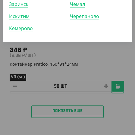
АРТ. 33162
Заринск
Чемал
Искитим
Черепаново
Кемерово
348 ₽
(6.96 ₽/ШТ)
Контейнер Pratico, 160*91*24мм
УП (50)
ПОКАЗАТЬ ЕЩЁ