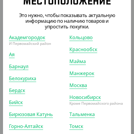
МЕСТОПОЛОЖЕНИЕ
УП (50)
КОР (300)
Это нужно, чтобы показывать актуальную
информацию по наличию товаров и
упростить покупки.
АРТ. 33017032
Академгородок
Кольцово
И Первомайский район
Краснообск
Ая
Майма
Барнаул
Манжерок
Белокуриха
610 ₽
(12.20 ₽/ШТ)
Москва
Бердск
Салатник Eco OpSalad 800 мл. Черный, DoEco без
Новосибирск
крышки (+крышка 3301713)
Бийск
Кроме Первомайского района
УП (50)
КОР (400)
Бирюзовая Катунь
Тальменка
Горно-Алтайск
Томск