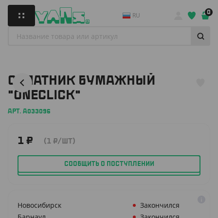
0
RU
САЛАТНИК БУМАЖНЫЙ
"ONECLICK"
АРТ. A033096
1
₽
(1
₽
/ШТ)
СООБЩИТЬ О ПОСТУПЛЕНИИ
Новосибирск
Закончился
Барнаул
Закончился