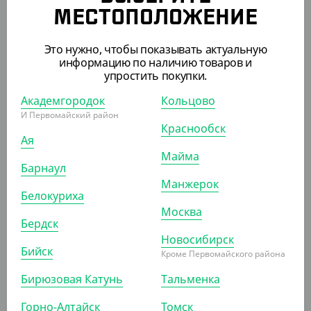
Салатник Eco OpSalad 800 мл. Черный, DoEco без
МЕСТОПОЛОЖЕНИЕ
крышки (+крышка 3301713)
Это нужно, чтобы показывать актуальную
УП (50)
КОР (400)
информацию по наличию товаров и
упростить покупки.
Академгородок
Кольцово
АРТ. 33162
И Первомайский район
Краснообск
Ая
Майма
Барнаул
Манжерок
Белокуриха
Москва
348 ₽
Бердск
(6.96 ₽/ШТ)
Новосибирск
Бийск
Контейнер Pratico, 160*91*24мм
Кроме Первомайского района
Бирюзовая Катунь
Тальменка
УП (50)
Горно-Алтайск
Томск