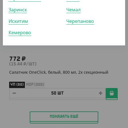
Заринск
Чемал
АРТ. 33086
Искитим
Черепаново
Кемерово
772 ₽
(15.44 ₽/ШТ)
Салатник OneClick, белый, 800 мл, 2х секционный
УП (50)
КОР (300)
ПОКАЗАТЬ ЕЩЁ