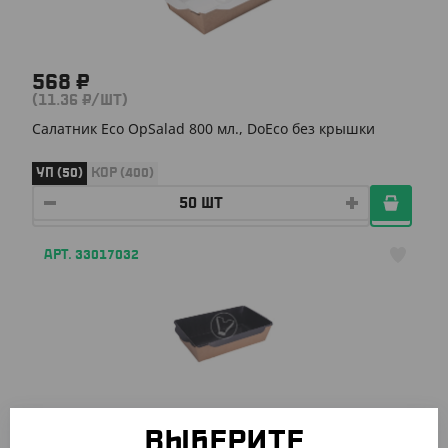
568 ₽
(11.36 ₽/ШТ)
Салатник Eco OpSalad 800 мл., DoEco без крышки
УП (50)
КОР (400)
АРТ. 33017032
610 ₽
(12.20 ₽/ШТ)
ВЫБЕРИТЕ