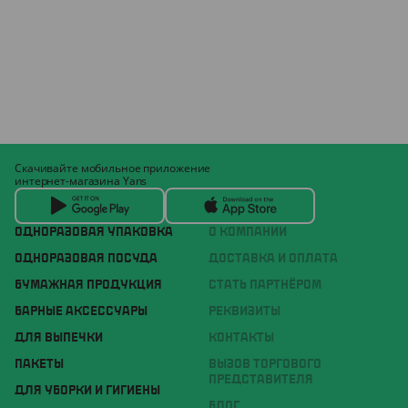
Скачивайте мобильное приложение
интернет-магазина Yans
ОДНОРАЗОВАЯ УПАКОВКА
О КОМПАНИИ
ОДНОРАЗОВАЯ ПОСУДА
ДОСТАВКА И ОПЛАТА
БУМАЖНАЯ ПРОДУКЦИЯ
СТАТЬ ПАРТНЁРОМ
БАРНЫЕ АКСЕССУАРЫ
РЕКВИЗИТЫ
ДЛЯ ВЫПЕЧКИ
КОНТАКТЫ
ПАКЕТЫ
ВЫЗОВ ТОРГОВОГО
ПРЕДСТАВИТЕЛЯ
ДЛЯ УБОРКИ И ГИГИЕНЫ
БЛОГ