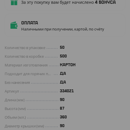
За эту покупку вам будет начислено
4
бонуса
Оплата
Наличными при получении, картой, по счёту
Количество в упаковке
50
Количество в коробке
500
Материал изготовления
КАРТОН
Подходит для горячих продуктов
ДА
Без нанесения
ДА
Артикул
334021
Длина (мм)
90
Высота (мм)
87
Объем (мл.)
360
Диаметр крышки (мм)
90