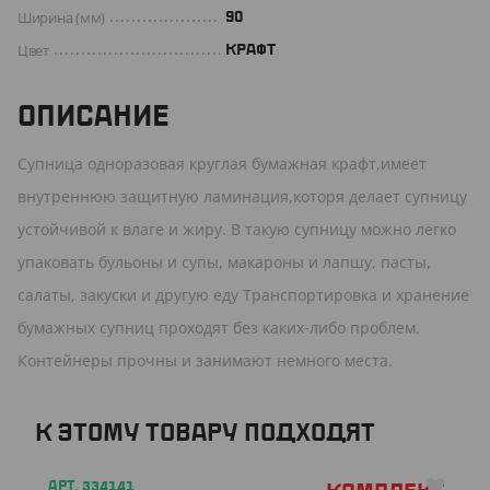
Ширина (мм)
90
Цвет
КРАФТ
ОПИСАНИЕ
Супница одноразовая круглая бумажная крафт,имеет
внутреннюю защитную ламинация,которя делает супницу
устойчивой к влаге и жиру. В такую супницу можно легко
упаковать бульоны и супы, макароны и лапшу, пасты,
салаты, закуски и другую еду Транспортировка и хранение
бумажных супниц проходят без каких-либо проблем.
Контейнеры прочны и занимают немного места.
К ЭТОМУ ТОВАРУ ПОДХОДЯТ
АРТ. 334141