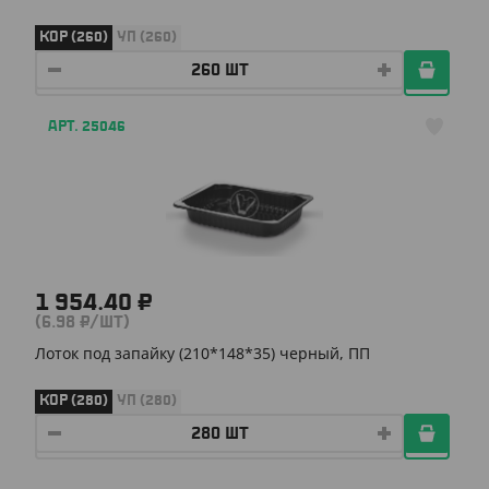
КОР (260)
УП (260)
АРТ. 25046
1 954.40 ₽
(6.98 ₽/ШТ)
Лоток под запайку (210*148*35) черный, ПП
КОР (280)
УП (280)