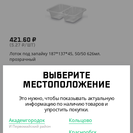
421.60 ₽
(5.27 ₽/ШТ)
Лоток под запайку 187*137*45, 50/50 626мл.
прозрачный
УП (80)
КОР (480)
ВЫБЕРИТЕ
МЕСТОПОЛОЖЕНИЕ
АРТ. 2503206
Это нужно, чтобы показывать актуальную
информацию по наличию товаров и
упростить покупки.
Академгородок
Кольцово
И Первомайский район
Краснообск