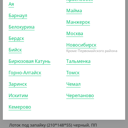
Ая
Майма
421.60 ₽
Барнаул
(5.27 ₽/ШТ)
Манжерок
Лоток под запайку 187*137*45, 70/30 626мл.
Белокуриха
прозрачный
Москва
Бердск
УП (80)
КОР (480)
Новосибирск
Бийск
Кроме Первомайского района
Бирюзовая Катунь
Тальменка
АРТ. 25045
Горно-Алтайск
Томск
Заринск
Чемал
Искитим
Черепаново
Кемерово
1 851.20 ₽
(7.12 ₽/ШТ)
Лоток под запайку (210*148*55) черный, ПП