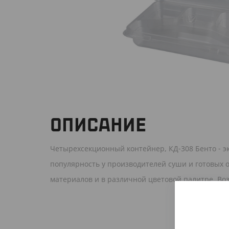
ОПИСАНИЕ
Четырехсекционный контейнер, КД-308 Бенто - э
популярность у производителей суши и готовых 
материалов и в различной цветовой палитре. Во