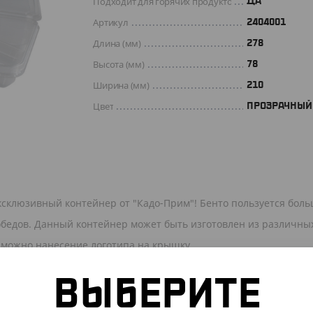
Подходит для горячих продуктов
ДА
Артикул
2404001
Длина (мм)
278
Высота (мм)
78
Ширина (мм)
210
Цвет
ПРОЗРАЧНЫЙ
ксклюзивный контейнер от "Кадо-Прим"! Бенто пользуется бол
обедов. Данный контейнер может быть изготовлен из различны
зможно нанесение логотипа на крышку.
ВЫБЕРИТЕ