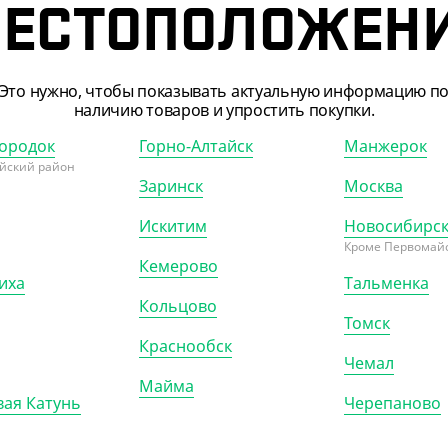
ЕСТОПОЛОЖЕН
Это нужно, чтобы показывать актуальную информацию п
наличию товаров и упростить покупки.
112102
АРТ. 2402601
ородок
Горно-Алтайск
Манжерок
йский район
Заринск
Москва
Искитим
Новосибирс
Кроме Первомайс
Кемерово
иха
Тальменка
Кольцово
 ₽
394.80 ₽
Томск
 ₽/ШТ)
(13.16 ₽/ШТ)
Краснообск
нер (ланч-бокс) К-2016,
Дно к ланч-боксу СпК-257, 2-х
Чемал
чный 700/2 мл.
секционное, черное,
Майма
257*202*37 мм
ая Катунь
Черепаново