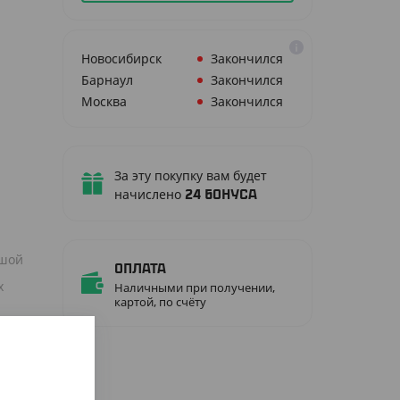
Новосибирск
Закончился
Барнаул
Закончился
Москва
Закончился
За эту покупку вам будет
начислено
24
бонуса
ьшой
Оплата
х
Наличными при получении,
картой, по счёту