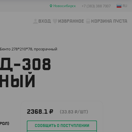
Новосибирск
RU
+7 (383) 388 7007
ВХОД
ИЗБРАННОЕ
КОРЗИНА ПУСТА
Бенто 278*210*78, прозрачный
Д-308
ЧНЫЙ
2368.1
₽
(33.83
₽
/ШТ)
РОЛ)
СООБЩИТЬ О ПОСТУПЛЕНИИ