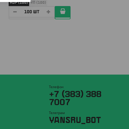
КОР (100)
УП (100)
Телефон
+7 (383) 388
7007
Телеграм
YANSRU_BOT