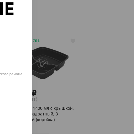
ИЕ
о
АРТ. 211210701
к
кого района
4 820 ₽
(48.20 ₽/ШТ)
Контейнер 1400 мл с крышкой,
Черный, квадратный, 3
секционный (коробка)