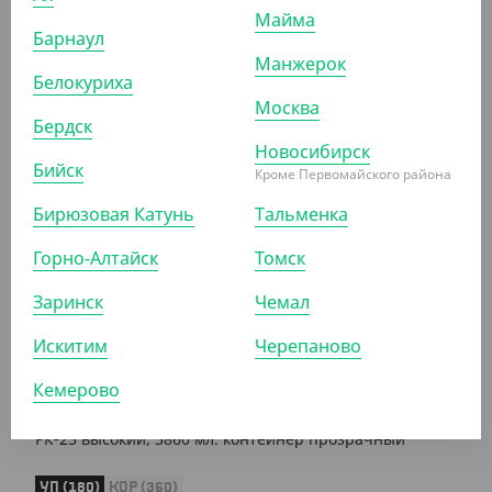
Майма
795.15 ₽
Барнаул
(4.65 ₽/ШТ)
Манжерок
РК-6 контейнер прозрачный высокий
Белокуриха
Москва
Бердск
УП (171)
КОР (855)
Новосибирск
Бийск
Кроме Первомайского района
Бирюзовая Катунь
Тальменка
АРТ. 2108410
Горно-Алтайск
Томск
Заринск
Чемал
Искитим
Черепаново
3 196.80 ₽
Кемерово
(17.76 ₽/ШТ)
РК-25 высокий, 3860 мл. контейнер прозрачный
УП (180)
КОР (360)