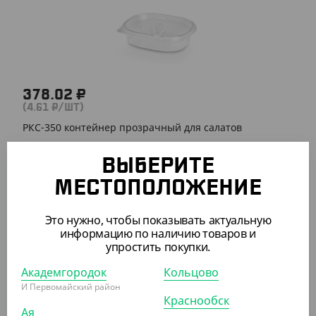
378.02 ₽
(4.61 ₽/ШТ)
РКС-350 контейнер прозрачный для салатов
УП (82)
КОР (574)
ВЫБЕРИТЕ
МЕСТОПОЛОЖЕНИЕ
АРТ. 2107807
Это нужно, чтобы показывать актуальную
информацию по наличию товаров и
упростить покупки.
Академгородок
Кольцово
И Первомайский район
Краснообск
Ая