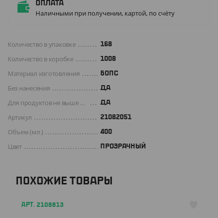
Оплата
Наличными при получении, картой, по счёту
Количество в упаковке
168
Количество в коробке
1008
Материал изготовления
БОПС
Без нанесения
ДА
Для продуктов не выше +70 C°
Да
Артикул
21082051
Объем (мл.)
400
Цвет
ПРОЗРАЧНЫЙ
ПОХОЖИЕ ТОВАРЫ
АРТ. 2108813