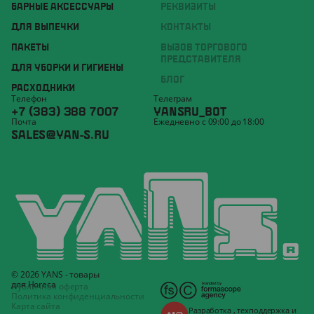
БАРНЫЕ АКСЕССУАРЫ
РЕКВИЗИТЫ
ДЛЯ ВЫПЕЧКИ
КОНТАКТЫ
ПАКЕТЫ
ВЫЗОВ ТОРГОВОГО
ПРЕДСТАВИТЕЛЯ
ДЛЯ УБОРКИ И ГИГИЕНЫ
БЛОГ
РАСХОДНИКИ
Телефон
Телеграм
+7 (383) 388 7007
YANSRU_BOT
Почта
Ежедневно с 09:00 до 18:00
SALES@YAN-S.RU
© 2026 YANS - товары
для Horeca
Публичная оферта
Политика конфиденциальности
Карта сайта
Разработка
,
техподдержка
и