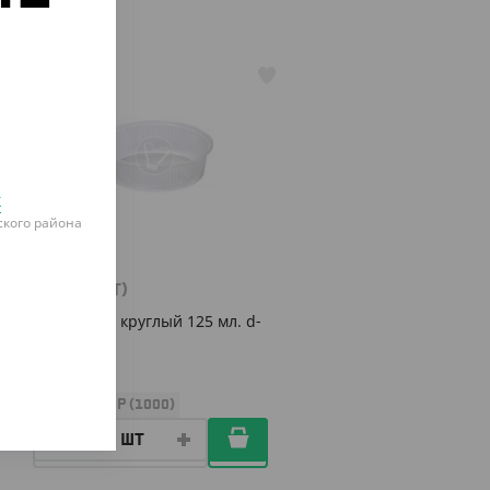
о
АРТ. 21018
к
кого района
124 ₽
(2.48 ₽/ШТ)
Контейнер круглый 125 мл. d-
101
УП (50)
КОР (1000)