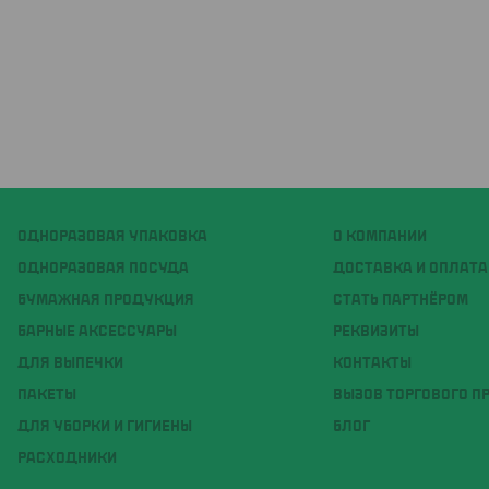
ОДНОРАЗОВАЯ УПАКОВКА
О КОМПАНИИ
ОДНОРАЗОВАЯ ПОСУДА
ДОСТАВКА И ОПЛАТА
БУМАЖНАЯ ПРОДУКЦИЯ
СТАТЬ ПАРТНЁРОМ
БАРНЫЕ АКСЕССУАРЫ
РЕКВИЗИТЫ
ДЛЯ ВЫПЕЧКИ
КОНТАКТЫ
ПАКЕТЫ
ВЫЗОВ ТОРГОВОГО П
ДЛЯ УБОРКИ И ГИГИЕНЫ
БЛОГ
РАСХОДНИКИ