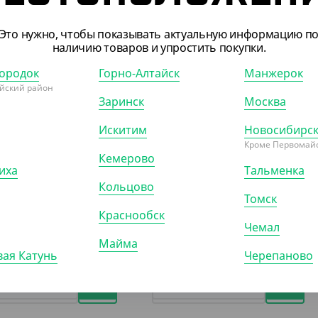
Это нужно, чтобы показывать актуальную информацию п
наличию товаров и упростить покупки.
021
АРТ. 21019
ородок
Горно-Алтайск
Манжерок
йский район
Заринск
Москва
Искитим
Новосибирс
Кроме Первомайс
Кемерово
иха
Тальменка
 ₽
134 ₽
Кольцово
₽/ШТ)
(2.68 ₽/ШТ)
Томск
нер круглый, 350 мл, d-
Контейнер круглый, 200 мл, d-
Краснообск
101 мм
Чемал
Майма
ая Катунь
Черепаново
)
КОР (1000)
УП (50)
КОР (1000)