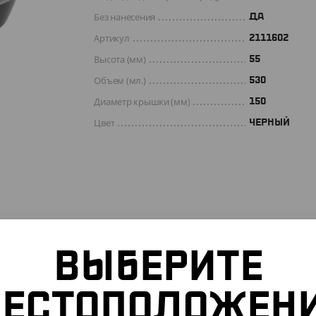
Без нанесения
ДА
Артикул
2111602
Высота (мм)
55
Объем (мл.)
530
Диаметр крышки (мм)
150
Цвет
ЧЕРНЫЙ
ВЫБЕРИТЕ
ЕСТОПОЛОЖЕН