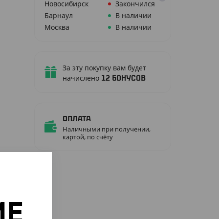
Новосибирск
Закончился
Барнаул
В наличии
Москва
В наличии
За эту покупку вам будет
начислено
12
бонусов
Оплата
Наличными при получении,
картой, по счёту
ИЕ