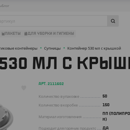
ы
Блог
ПАКЕТЫ
ДЛЯ УБОРКИ И ГИГИЕНЫ
тиковые контейнеры
Супницы
Контейнер 530 мл с крышкой
530 МЛ С КРЫ
АРТ. 2111602
Количество в упаковке
50
Количество в коробке
150
ПП (ПОЛИПР
Материал изготовления
Н)
Подходит для горячих продуктов
ДА