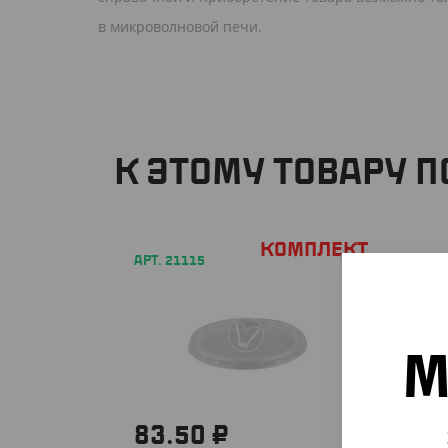
в микроволновой печи.
К ЭТОМУ ТОВАРУ 
Комплект
АРТ. 21115
М
83.50 ₽