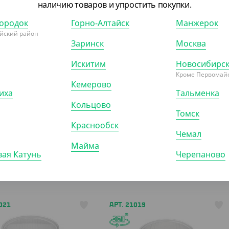
наличию товаров и упростить покупки.
ородок
Горно-Алтайск
Манжерок
йский район
Заринск
Москва
Искитим
Новосибирс
Кроме Первомайс
Кемерово
иха
Тальменка
Кольцово
Томск
Краснообск
Чемал
Майма
ая Катунь
Черепаново
021
АРТ. 21019