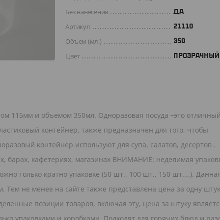
Без нанесения
ДА
Артикул
21110
Объем (мл.)
350
Цвет
ПРОЗРАЧНЫЙ
ом 115мм и объемом 350мл. Одноразовая посуда –это отличны
Пластиковый контейнер, также предназначен для того, чтобы
оразовый контейнер используют для супа, салатов, десертов .
х, барах, кафетериях, магазинах ВНИМАНИЕ: неделимая упаков
жно только кратно упаковке (50 шт., 100 шт., 150 шт....). Данна
 Тем не менее на сайте также представлена цена за одну штук
деленные позиции товаров, включая эту, цена за штуку являетс
ько упаковками и коробками. Подходят для горячих блюд и раз