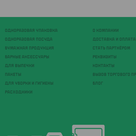
ОДНОРАЗОВАЯ УПАКОВКА
О КОМПАНИИ
ОДНОРАЗОВАЯ ПОСУДА
ДОСТАВКА И ОПЛАТА
БУМАЖНАЯ ПРОДУКЦИЯ
СТАТЬ ПАРТНЁРОМ
БАРНЫЕ АКСЕССУАРЫ
РЕКВИЗИТЫ
ДЛЯ ВЫПЕЧКИ
КОНТАКТЫ
ПАКЕТЫ
ВЫЗОВ ТОРГОВОГО П
ДЛЯ УБОРКИ И ГИГИЕНЫ
БЛОГ
РАСХОДНИКИ