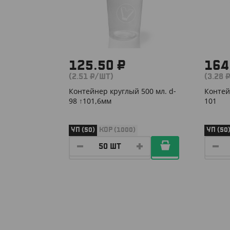
125.50 ₽
164
(2.51 ₽/ШТ)
(3.28 
Контейнер круглый 500 мл. d-
Контей
98 ↑101,6мм
101
УП (50)
КОР (1000)
УП (50