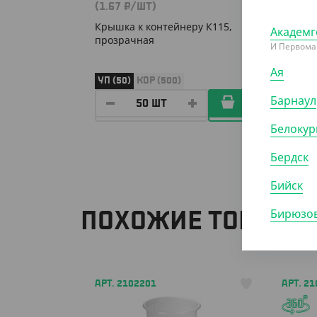
(1.67 ₽/ШТ)
Крышка к контейнеру К115,
Академг
прозрачная
И Первома
Ая
УП (50)
КОР (500)
Барнаул
Белокур
Бердск
Бийск
Бирюзов
ПОХОЖИЕ ТОВАРЫ
АРТ. 2102201
АРТ. 21