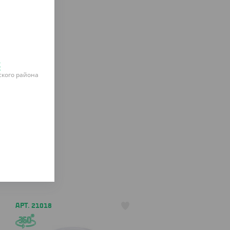
к
кого района
АРТ. 21018