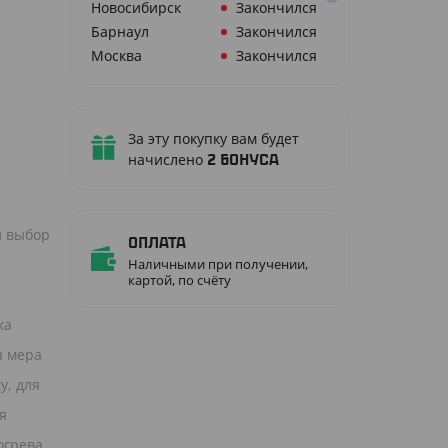
Новосибирск
Закончился
Барнаул
Закончился
Москва
Закончился
За эту покупку вам будет
начислено
2
бонуса
й выбор
Оплата
Наличными при получении,
картой, по счёту
ка
я мера
у, для
я
огрева