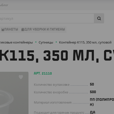
ы
Блог
ПАКЕТЫ
ДЛЯ УБОРКИ И ГИГИЕНЫ
тиковые контейнеры
Супницы
Контейнер К115, 350 мл, суповой
К115, 350 МЛ, 
АРТ. 21110
Количество в упаковке
50
Количество в коробке
500
ПП (ПОЛИПР
Материал изготовления
Н)
Подходит для горячих продуктов
ДА